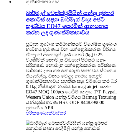
බාර්මැග් ටෙක්ස්ට්‍රයිසින් යන්ත්‍ර අමතර
කොටස් සඳහා බාර්මැග් වායු ජෙට්
තුණ්ඩය EO47 සෙරමික් ආනයනය
කරන ලද ගුණාත්මකභාවය
ප්‍රධාන ගුණාංග කර්මාන්තයට විශේෂිත ගුණාංග
භාවිතය භ්‍රමණය වන යන්ත්‍රෝපකරණ වර්ගය
ඒප්‍රොන් අනෙකුත් ගුණාංග බර (kg) 0.25
වගකීමක් නොමැත වීඩියෝ පිටතට යන-
පරීක්ෂාව නොමැත යන්ත්‍රෝපකරණ පරීක්ෂණ
වාර්තාව ලබා ගත නොහැක සම්භවය ස්ථානය
ජියැන්ග්සු, චීනය වෙළඳ නාමය ඉහළම
ගුණාත්මකභාවය සහතික කළ වර්ණය කළු බර
0.1kg නිෂ්පාදන නාමය barmag air jet nozzle
EO47 MOQ 100pcs ගෙවීම් කාලය T/T, Paypal,
Western Union යන්ත්‍ර වර්ගය Barmag Texturing
යන්ත්‍රෝපකරණ HS CODE 8448399000
ප්‍රමාණය APR...
පරීක්ෂණයක්
විස්තර