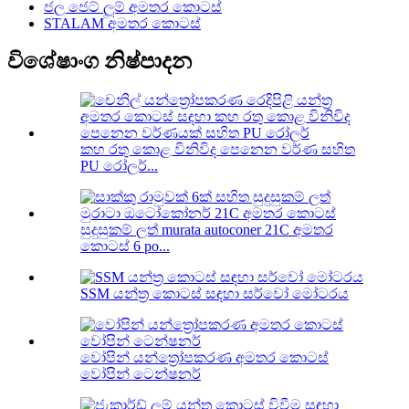
ජල ජෙට් ලූම් අමතර කොටස්
STALAM අමතර කොටස්
විශේෂාංග නිෂ්පාදන
කහ රතු කොළ විනිවිද පෙනෙන වර්ණ සහිත
PU රෝලර්...
සුදුසුකම් ලත් murata autoconer 21C අමතර
කොටස් 6 po...
SSM යන්ත්‍ර කොටස් සඳහා සර්වෝ මෝටරය
වෝපින් යන්ත්‍රෝපකරණ අමතර කොටස්
වෝපින් ටෙන්ෂනර්