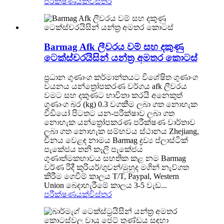
පරීක්ෂණයක්
විස්තර
Barmag Afk ලීවරය වම් සහ දකුණු
ටෙක්ස්චරයිසින් යන්ත්‍ර අමතර කොටස්
ප්‍රධාන ගුණාංග කර්මාන්තයට විශේෂිත ගුණාංග
වයනය යන්ත්‍රෝපකරණ වර්ගය afk ලීවරය
වමට සහ දකුණට භාවිතා කරයි අනෙකුත්
ගුණාංග බර (kg) 0.3 වගකීම ලබා ගත නොහැක
වීඩියෝ පිටතට යන-පරීක්ෂාව ලබා ගත
නොහැක යන්ත්‍රෝපකරණ පරීක්ෂණ වාර්තාව
ලබා ගත නොහැක සම්භවය ස්ථානය Zhejiang,
චීනය වෙළඳ නාමය Barmag ද්‍රව්‍ය ප්ලාස්ටික්
පැකේජය තනි කෑලි පැකේජය
ගුණාත්මකභාවය සහතික කළ නම Barmag
වර්ණ රිදී කුරියර්/ගුවන්/මුහුද මගින් නැව්ගත
කිරීම ගෙවීම් කාලය T/T, Paypal, Western
Union බෙදාහැරීමේ කාලය 3-5 වැඩ...
පරීක්ෂණයක්
විස්තර