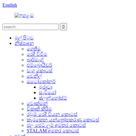
English
මුල් පිටුව
නිෂ්පාදන
ගෙතීම
රෙදි විවීම
බාර්මැග්
එම්බ්‍රොයිඩර්
වංගු කොටස්
චෙනිල්
ඔටෝකෝනර්
මුරාටා
සැවියෝ
ෂ්ලාෆ්හෝස්ට්
වොක්මන්
විකෘති කිරීම
රවුම් රෙදි වියන කොටස්
කැරකෙන යන්ත්‍රෝපකරණ කොටස්
ජල ජෙට් ලූම් අමතර කොටස්
STALAM අමතර කොටස්