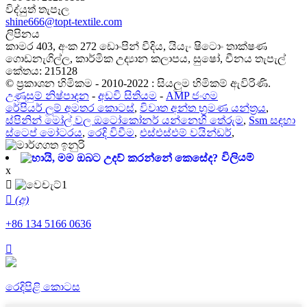
විද්යුත් තැපෑල
shine666@topt-textile.com
ලිපිනය
කාමර 403, අංක 272 ඩොංපින් වීදිය, යියැං ෂිටොං තාක්ෂණ
ගොඩනැගිල්ල, කාර්මික උද්‍යාන කලාපය, සුෂෝ, චීනය තැපැල්
කේතය: 215128
© ප්‍රකාශන හිමිකම - 2010-2022 : සියලුම හිමිකම් ඇවිරිණි.
උණුසුම් නිෂ්පාදන
-
අඩවි සිතියම
-
AMP ජංගම
රේපියර් ලූම් අමතර කොටස්
,
විවෘත අන්ත භ්‍රමණ යන්ත්‍රය
,
ස්පිනින් මෝල් වල ඔටෝකෝනර් යන්නෙහි තේරුම
,
Ssm සඳහා
ස්ටෙප් මෝටරය
,
රෙදි විවීම
,
එස්එස්එම් වයින්ඩර්
,
විලියම්
x

 (අ)
+86 134 5166 0636

රෙදිපිළි කොටස