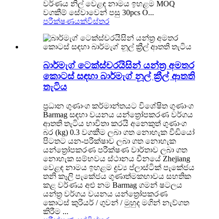
වර්ණය නිල් වෙළඳ නාමය ඉහළම MOQ
වගකීම් සේවාවෙන් පසු 30pcs O...
පරීක්ෂණයක්
විස්තර
බාර්මැග් ටෙක්ස්චරයිසින් යන්ත්‍ර අමතර
කොටස් සඳහා බාර්මැග් නූල් ක්‍රීල් ආතති
තැටිය
ප්‍රධාන ගුණාංග කර්මාන්තයට විශේෂිත ගුණාංග
Barmag සඳහා වයනය යන්ත්‍රෝපකරණ වර්ගය
ආතති තැටිය භාවිතා කරයි අනෙකුත් ගුණාංග
බර (kg) 0.3 වගකීම ලබා ගත නොහැක වීඩියෝ
පිටතට යන-පරීක්ෂාව ලබා ගත නොහැක
යන්ත්‍රෝපකරණ පරීක්ෂණ වාර්තාව ලබා ගත
නොහැක සම්භවය ස්ථානය චීනයේ Zhejiang
වෙළඳ නාමය ඉහළම ද්‍රව්‍ය ප්ලාස්ටික් පැකේජය
තනි කෑලි පැකේජය ගුණාත්මකභාවය සහතික
කළ වර්ණය අළු නම Barmag ගමන් ෂටලය
යන්ත්‍ර වර්ගය වයනය යන්ත්‍රෝපකරණ
කොටස් කුරියර් / ගුවන් / මුහුද මගින් නැව්ගත
කිරීම ...