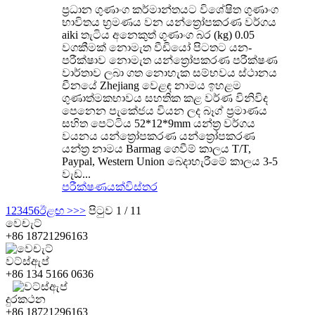
ප්‍රධාන ගුණාංග කර්මාන්තයට විශේෂිත ගුණාංග
භාවිතය භ්‍රමණය වන යන්ත්‍රෝපකරණ වර්ගය
aiki තැටිය අනෙකුත් ගුණාංග බර (kg) 0.05
වගකීමක් නොමැත වීඩියෝ පිටතට යන-
පරීක්ෂාව නොමැත යන්ත්‍රෝපකරණ පරීක්ෂණ
වාර්තාව ලබා ගත නොහැක සම්භවය ස්ථානය
චීනයේ Zhejiang වෙළඳ නාමය ඉහළම
ගුණාත්මකභාවය සහතික කළ වර්ණ විනිවිද
පෙනෙන පැකේජය වියන ලද බෑග් ප්‍රමාණය
සහිත පෙට්ටිය 52*12*9mm යන්ත්‍ර වර්ගය
වයනය යන්ත්‍රෝපකරණ යන්ත්‍රෝපකරණ
යන්ත්‍ර නාමය Barmag ගෙවීම් කාලය T/T,
Paypal, Western Union බෙදාහැරීමේ කාලය 3-5
වැඩ...
පරීක්ෂණයක්
විස්තර
1
2
3
4
5
6
ඊළඟ >
>>
පිටුව 1 / 11
වෙචැට්
+86 18721296163
වට්ස්ඇප්
+86 134 5166 0636
දුරකථන
+86 18721296163