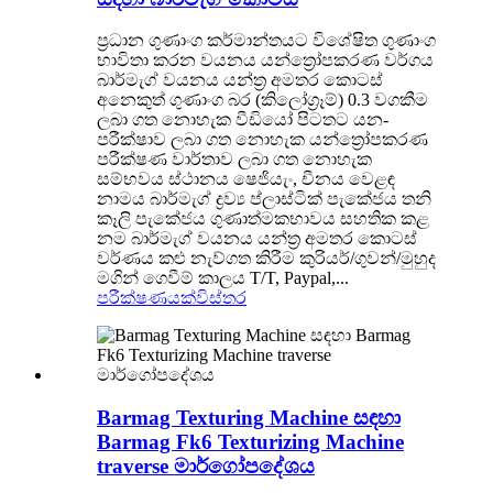
ප්‍රධාන ගුණාංග කර්මාන්තයට විශේෂිත ගුණාංග
භාවිතා කරන වයනය යන්ත්‍රෝපකරණ වර්ගය
බාර්මැග් වයනය යන්ත්‍ර අමතර කොටස්
අනෙකුත් ගුණාංග බර (කිලෝග්‍රෑම්) 0.3 වගකීම
ලබා ගත නොහැක වීඩියෝ පිටතට යන-
පරීක්ෂාව ලබා ගත නොහැක යන්ත්‍රෝපකරණ
පරීක්ෂණ වාර්තාව ලබා ගත නොහැක
සම්භවය ස්ථානය ෂෙජියැං, චීනය වෙළඳ
නාමය බාර්මැග් ද්‍රව්‍ය ප්ලාස්ටික් පැකේජය තනි
කෑලි පැකේජය ගුණාත්මකභාවය සහතික කළ
නම බාර්මැග් වයනය යන්ත්‍ර අමතර කොටස්
වර්ණය කළු නැව්ගත කිරීම කුරියර්/ගුවන්/මුහුද
මගින් ගෙවීම් කාලය T/T, Paypal,...
පරීක්ෂණයක්
විස්තර
Barmag Texturing Machine සඳහා
Barmag Fk6 Texturizing Machine
traverse මාර්ගෝපදේශය