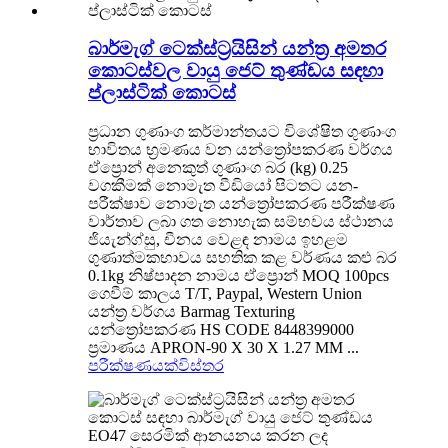
බාර්මැග් ටෙක්ස්ට්‍රයිසින් යන්ත්‍ර අමතර
කොටස්වල වායු ජෙට් තුණ්ඩය සඳහා
ප්ලාස්ටික් කොටස්
ප්‍රධාන ගුණාංග කර්මාන්තයට විශේෂිත ගුණාංග
භාවිතය භ්‍රමණය වන යන්ත්‍රෝපකරණ වර්ගය
ඒප්‍රොන් අනෙකුත් ගුණාංග බර (kg) 0.25
වගකීමක් නොමැත වීඩියෝ පිටතට යන-
පරීක්ෂාව නොමැත යන්ත්‍රෝපකරණ පරීක්ෂණ
වාර්තාව ලබා ගත නොහැක සම්භවය ස්ථානය
ජියැන්ග්සු, චීනය වෙළඳ නාමය ඉහළම
ගුණාත්මකභාවය සහතික කළ වර්ණය කළු බර
0.1kg නිෂ්පාදන නාමය ඒප්‍රොන් MOQ 100pcs
ගෙවීම් කාලය T/T, Paypal, Western Union
යන්ත්‍ර වර්ගය Barmag Texturing
යන්ත්‍රෝපකරණ HS CODE 8448399000
ප්‍රමාණය APRON-90 X 30 X 1.27 MM ...
පරීක්ෂණයක්
විස්තර