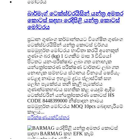
බාර්මැග් ටෙක්ස්චරයිසින් යන්ත්‍ර අමතර
කොටස් සඳහා රෙදිපිළි යන්ත්‍ර කොටස්
මෝටරය
ප්‍රධාන ගුණාංග කර්මාන්තයට විශේෂිත ගුණාංග
ටෙක්ස්චරයිසින් යන්ත්‍ර කොටස් වර්ගය
සමමුහුර්ත මෝටරය භාවිතා කරයි අනෙකුත්
ගුණාංග බර (kg) 1 වගකීම මාස 3 වීඩියෝ
පිටතට යන-පරීක්ෂාව ලබා ගත නොහැක
යන්ත්‍රෝපකරණ පරීක්ෂණ වාර්තාව ලබා ගත
නොහැක සම්භවය ස්ථානය චීනයේ ෂෙජියැං
වෙළඳ නාමය ඉහළම ද්‍රව්‍ය ප්ලාස්ටික් සහ
ලෝහ පැකේජය තනි කෑලි පැකේජය
ගුණාත්මකභාවය සහතික කළ යෙදුම් ඇඳීම
ටෙක්ස්චරින් යන්ත්‍රෝපකරණ කොටස් HS
CODE 8448399000 නිෂ්පාදන නාමය
සමමුහුර්ත මෝටරය MOQ 10pcs බෙදාහැරීමේ
කාලය...
පරීක්ෂණයක්
විස්තර