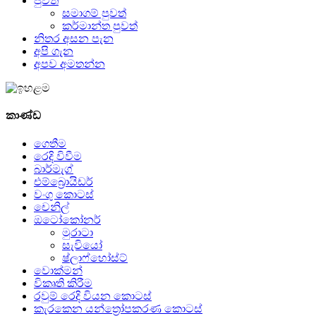
පුවත්
සමාගම් පුවත්
කර්මාන්ත පුවත්
නිතර අසන පැන
අපි ගැන
අපව අමතන්න
කාණ්ඩ
ගෙතීම
රෙදි විවීම
බාර්මැග්
එම්බ්‍රොයිඩර්
වංගු කොටස්
චෙනිල්
ඔටෝකෝනර්
මුරාටා
සැවියෝ
ෂ්ලාෆ්හෝස්ට්
වොක්මන්
විකෘති කිරීම
රවුම් රෙදි වියන කොටස්
කැරකෙන යන්ත්‍රෝපකරණ කොටස්