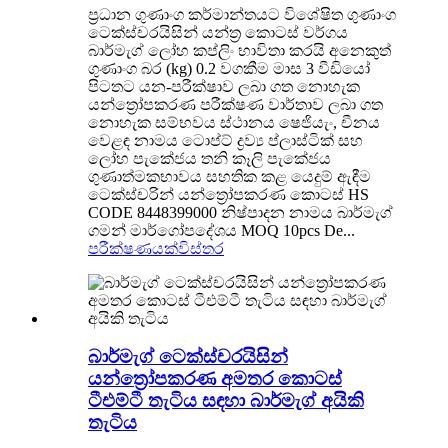
ප්‍රධාන ගුණාංග කර්මාන්තයට විශේෂිත ගුණාංග
ටෙක්ස්චරයිසින් යන්ත්‍ර කොටස් වර්ගය
බාර්මැග් ලෝහ කප්ලිං භාවිතා කරයි අනෙකුත්
ගුණාංග බර (kg) 0.2 වගකීම මාස 3 වීඩියෝ
පිටතට යන-පරීක්ෂාව ලබා ගත නොහැක
යන්ත්‍රෝපකරණ පරීක්ෂණ වාර්තාව ලබා ගත
නොහැක සම්භවය ස්ථානය ෂෙජියැං, චීනය
වෙළඳ නාමය ටොප්ට් ද්‍රව්‍ය ප්ලාස්ටික් සහ
ලෝහ පැකේජය තනි කෑලි පැකේජය
ගුණාත්මකභාවය සහතික කළ යෙදුම් ඇඳීම
ටෙක්ස්චරින් යන්ත්‍රෝපකරණ කොටස් HS
CODE 8448399000 නිෂ්පාදන නාමය බාර්මැග්
ගමන් මාර්ගෝපදේශය MOQ 10pcs De...
පරීක්ෂණයක්
විස්තර
බාර්මැග් ටෙක්ස්චරයිසින්
යන්ත්‍රෝපකරණ අමතර කොටස්
ටීඑම්ටී තැටිය සඳහා බාර්මැග් අයිකි
තැටිය