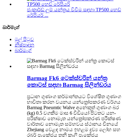
ජැකාර්ඩ් ලූම් යන්ත්‍රය විවීම සඳහා TP500 හෙඩ්
රේපියර් ...
බාර්මැග්
මුල් පිටුව
නිෂ්පාදන
බාර්මැග්
Barmag Fk6 ටෙක්ස්චරින් යන්ත්‍ර
කොටස් සඳහා Barmag සිලින්ඩරය
ප්‍රධාන ගුණාංග කර්මාන්තයට විශේෂිත ගුණාංග
භාවිතා කරන වයනය යන්ත්‍රෝපකරණ වර්ගය
Barmag Pneumtic Walve අනෙකුත් ගුණාංග බර
(kg) 0.5 වගකීම මාස 6 වීඩියෝ පිටතට යන-
පරීක්ෂාව නොමැත යන්ත්‍රෝපකරණ පරීක්ෂණ
වාර්තාව නොමැත සම්භවය ස්ථානය චීනයේ
Zhejiang වෙළඳ නාමය ඉහළම ද්‍රව්‍ය ලෝහ සහ
රබර් පැකේජය තනි කෑලි පැකේජය