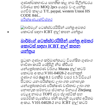
ගුණාත්මකභාවය සහතික කළ නම සිලින්ඩරය
වර්ණය කළු MOQ 2pcs යෙදුම වංගු යන්ත්‍ර
ගෙවීම් කාලය T/T, paypal, western Union HS
CODE 844...
පරීක්ෂණයක්
විස්තර
බාර්මැග් ටෙක්ස්චරයිසින් යන්ත්‍ර අමතර
කොටස් සඳහා ICBT නූල් කපන
යන්ත්‍රය
ප්‍රධාන ගුණාංග කර්මාන්තයට විශේෂිත ගුණාංග
භාවිතා කරයි රෙදිපිළි නිම කිරීමේ
යන්ත්‍රෝපකරණ වර්ගය Murata නූල් කටර්
කොටස අංකය:V101-04028-2 අනෙකුත්
ගුණාංග බර (kg) 0.1 වගකීම් වසර 1.5 වීඩියෝ
පිටතට යන-පරීක්ෂාව ලබා ගත නොහැක
යන්ත්‍රෝපකරණ පරීක්ෂණ වාර්තාව ලබා ගත
නොහැක සම්භවය ස්ථානය චීනයේ Zhejiang
වෙළඳ නාමය TOPT ද්‍රව්‍ය ප්ලාස්ටික් සහ
සෙරමික් පැකේජය තනි කැබලි පැකේජ අයිතම
අංකය. V101-04028-2 නම ICBT නූල් කටර්