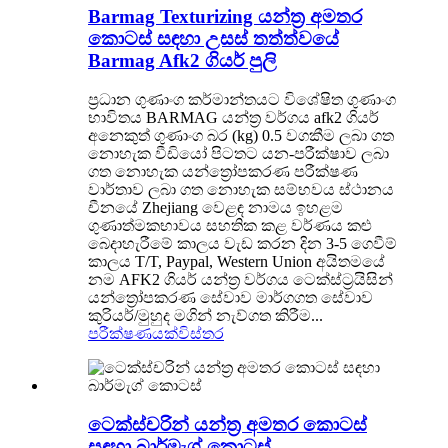
Barmag Texturizing යන්ත්‍ර අමතර
කොටස් සඳහා උසස් තත්ත්වයේ
Barmag Afk2 ගියර් පුලි
ප්‍රධාන ගුණාංග කර්මාන්තයට විශේෂිත ගුණාංග
භාවිතය BARMAG යන්ත්‍ර වර්ගය afk2 ගියර්
අනෙකුත් ගුණාංග බර (kg) 0.5 වගකීම ලබා ගත
නොහැක වීඩියෝ පිටතට යන-පරීක්ෂාව ලබා
ගත නොහැක යන්ත්‍රෝපකරණ පරීක්ෂණ
වාර්තාව ලබා ගත නොහැක සම්භවය ස්ථානය
චීනයේ Zhejiang වෙළඳ නාමය ඉහළම
ගුණාත්මකභාවය සහතික කළ වර්ණය කළු
බෙදාහැරීමේ කාලය වැඩ කරන දින 3-5 ගෙවීම්
කාලය T/T, Paypal, Western Union අයිතමයේ
නම AFK2 ගියර් යන්ත්‍ර වර්ගය ටෙක්ස්ට්‍රයිසින්
යන්ත්‍රෝපකරණ සේවාව මාර්ගගත සේවාව
කුරියර්/මුහුද මගින් නැව්ගත කිරීම...
පරීක්ෂණයක්
විස්තර
ටෙක්ස්චරින් යන්ත්‍ර අමතර කොටස්
සඳහා බාර්මැග් කොටස්