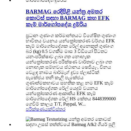
BARMAG රෙදිපිළි යන්ත්‍ර අමතර
කොටස් සඳහා BARMAG කහ EFK
කැම් මාර්ගෝපදේශ දුම්රිය
ප්‍රධාන ගුණාංග කර්මාන්තයට විශේෂිත ගුණාංග
භාවිතය වයනය යන්ත්‍රෝපකරණ වර්ගය EFK
කැම් මාර්ගෝපදේශක රේල් අනෙකුත් ගුණාංග
බර (kg) 0.5 වගකීම මාස 3 වීඩියෝ පිටතට
යන-පරීක්ෂාව ලබා ගත නොහැක
යන්ත්‍රෝපකරණ පරීක්ෂණ වාර්තාව ලබා ගත
නොහැක සම්භවය ස්ථානය ෂෙජියැං, චීනය
වෙළඳ නාමය බාර්මැග් ද්‍රව්‍ය ප්ලාස්ටික්
පැකේජය තනි කෑලි පැකේජය
ගුණාත්මකභාවය සහතික කළ නම EFK කැම්
මාර්ගෝපදේශක රේල් යෙදුම් වයනය
යන්ත්‍රෝපකරණ ආකෘතිය EFK කැම්
මාර්ගෝපදේශක රේල් HS කේතය 8448399000
ගෙවීම් කාලය T/T, Paypal, W...
පරීක්ෂණයක්
විස්තර