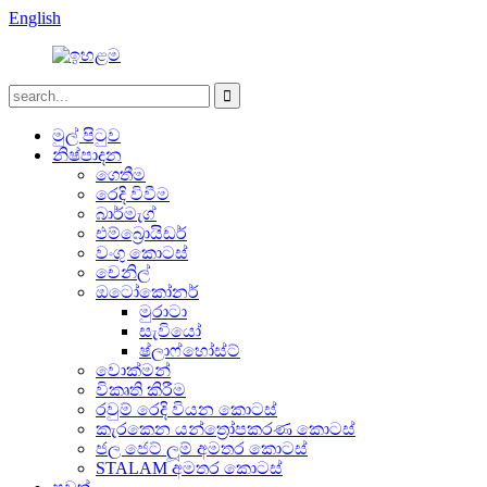
English
මුල් පිටුව
නිෂ්පාදන
ගෙතීම
රෙදි විවීම
බාර්මැග්
එම්බ්‍රොයිඩර්
වංගු කොටස්
චෙනිල්
ඔටෝකෝනර්
මුරාටා
සැවියෝ
ෂ්ලාෆ්හෝස්ට්
වොක්මන්
විකෘති කිරීම
රවුම් රෙදි වියන කොටස්
කැරකෙන යන්ත්‍රෝපකරණ කොටස්
ජල ජෙට් ලූම් අමතර කොටස්
STALAM අමතර කොටස්