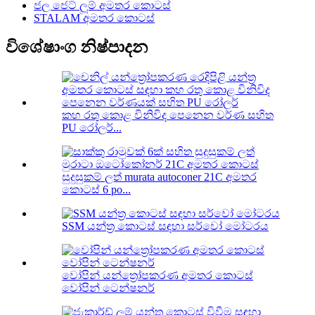
ජල ජෙට් ලූම් අමතර කොටස්
STALAM අමතර කොටස්
විශේෂාංග නිෂ්පාදන
කහ රතු කොළ විනිවිද පෙනෙන වර්ණ සහිත
PU රෝලර්...
සුදුසුකම් ලත් murata autoconer 21C අමතර
කොටස් 6 po...
SSM යන්ත්‍ර කොටස් සඳහා සර්වෝ මෝටරය
වෝපින් යන්ත්‍රෝපකරණ අමතර කොටස්
වෝපින් ටෙන්ෂනර්