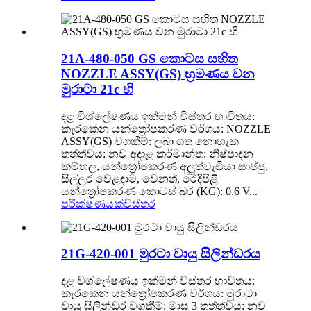
21A-480-050 GS කොටස සහිත
NOZZLE ASSY(GS) භ්‍රමණය වන
මුරාටා 21c හි
දළ විශ්ලේෂණය ඉක්මන් විස්තර භාවිතය:
කැරකෙන යන්ත්‍රෝපකරණ වර්ගය: NOZZLE
ASSY(GS) වගකීම්: ලබා ගත නොහැක
තත්ත්වය: නව අදාළ කර්මාන්ත: නිෂ්පාදන
කම්හල, යන්ත්‍රෝපකරණ අලුත්වැඩියා සාප්පු,
සිල්ලර වෙළඳාම, වෙනත්, රෙදිපිළි
යන්ත්‍රෝපකරණ කොටස් බර (KG): 0.6 V...
පරීක්ෂණයක්
විස්තර
21G-420-001 මුරටා වායු සිලින්ඩරය
දළ විශ්ලේෂණය ඉක්මන් විස්තර භාවිතය:
කැරකෙන යන්ත්‍රෝපකරණ වර්ගය: මුරාටා
වායු සිලින්ඩර වගකීම්: මාස 3 තත්ත්වය: නව