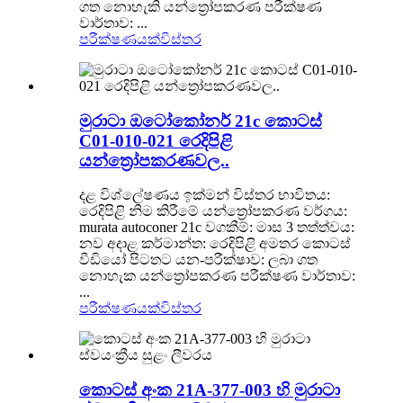
ගත නොහැකි යන්ත්‍රෝපකරණ පරීක්ෂණ
වාර්තාව: ...
පරීක්ෂණයක්
විස්තර
මුරාටා ඔටෝකෝනර් 21c කොටස්
C01-010-021 රෙදිපිළි
යන්ත්‍රෝපකරණවල..
දළ විශ්ලේෂණය ඉක්මන් විස්තර භාවිතය:
රෙදිපිළි නිම කිරීමේ යන්ත්‍රෝපකරණ වර්ගය:
murata autoconer 21c වගකීම්: මාස 3 තත්ත්වය:
නව අදාළ කර්මාන්ත: රෙදිපිළි අමතර කොටස්
වීඩියෝ පිටතට යන-පරීක්ෂාව: ලබා ගත
නොහැක යන්ත්‍රෝපකරණ පරීක්ෂණ වාර්තාව:
...
පරීක්ෂණයක්
විස්තර
කොටස් අංක 21A-377-003 හි මුරාටා