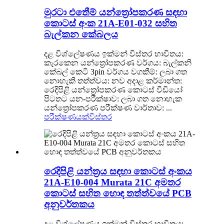
මුරටා එතීෙම් යන්ත්‍රෝපකරණ සඳහා
කොටස් අංක 21A-E01-032 සහිත
බැල්කන කේබලය
දළ විශ්ලේෂණය ඉක්මන් විස්තර භාවිතය:
කැරකෙන යන්ත්‍රෝපකරණ වර්ගය: බැල්කනි
කේබල් කෙටි 3pin වර්ගය වගකීම්: ලබා ගත
නොහැකි තත්ත්වය: නව අදාළ කර්මාන්ත:
රෙදිපිළි යන්ත්‍රෝපකරණ කොටස් වීඩියෝ
පිටතට යන-පරීක්ෂාව: ලබා ගත නොහැක
යන්ත්‍රෝපකරණ පරීක්ෂණ වාර්තාව: ...
පරීක්ෂණයක්
විස්තර
රෙදිපිළි යන්ත්‍රය සඳහා කොටස් අංකය
21A-E10-004 Murata 21C අමතර
කොටස් සහිත හොඳ තත්ත්වයේ PCB
අනුවර්තකය
දළ විශ්ලේෂණය ඉක්මන් විස්තර භාවිතය: