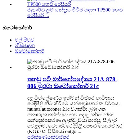
ජැකාර්ඩ් ලූම් යන්ත්‍රය විවීම සඳහා TP500 හෙඩ්
රේපියර් ...
ඔටෝකෝනර්
මුල් පිටුව
නිෂ්පාදන
ඔටෝකෝනර්
තහඩු පටි මාර්ගෝපදේශය 21A-878-
006 මුරටා ඔටෝකෝනර් 21c
දළ විශ්ලේෂණය ඉක්මන් විස්තර භාවිතය:
රෙදිපිළි නිම කිරීමේ යන්ත්‍රෝපකරණ වර්ගය:
murata autoconer 21c වගකීම්: ලබා ගත
නොහැක තත්ත්වය: නව අදාළ කර්මාන්ත:
යන්ත්‍රෝපකරණ අලුත්වැඩියා සාප්පු, සිල්ලර
වෙළඳාම, වෙනත්, රෙදිපිළි අමතර කොටස් බර
(KG): 0.5 වීඩියෝ outgoi...
පරීක්ෂණයක්
විස්තර