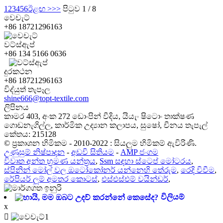
1
2
3
4
5
6
ඊළඟ >
>>
පිටුව 1 / 8
වෙචැට්
+86 18721296163
වට්ස්ඇප්
+86 134 5166 0636
දුරකථන
+86 18721296163
විද්යුත් තැපෑල
shine666@topt-textile.com
ලිපිනය
කාමර 403, අංක 272 ඩොංපින් වීදිය, යියැං ෂිටොං තාක්ෂණ
ගොඩනැගිල්ල, කාර්මික උද්‍යාන කලාපය, සුෂෝ, චීනය තැපැල්
කේතය: 215128
© ප්‍රකාශන හිමිකම - 2010-2022 : සියලුම හිමිකම් ඇවිරිණි.
උණුසුම් නිෂ්පාදන
-
අඩවි සිතියම
-
AMP ජංගම
විවෘත අන්ත භ්‍රමණ යන්ත්‍රය
,
Ssm සඳහා ස්ටෙප් මෝටරය
,
ස්පිනින් මෝල් වල ඔටෝකෝනර් යන්නෙහි තේරුම
,
රෙදි විවීම
,
රේපියර් ලූම් අමතර කොටස්
,
එස්එස්එම් වයින්ඩර්
,
විලියම්
x
