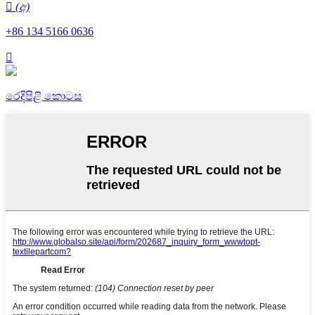
 (අ)
+86 134 5166 0636

රෙදිපිළි කොටස