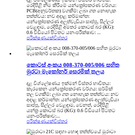
රෙදිපිළි නිම කිරීමේ යන්ත්‍රෝපකරණ වර්ගය:
PCB(අනුවර්තක) වගකීම්: ලබා ගත නොහැක
තත්ත්වය: නව අදාළ කර්මාන්ත:
යන්ත්‍රෝපකරණ අලුත්වැඩියා සාප්පු, සිල්ලර
වෙළඳාම, රෙදිපිළි අමතර කොටස් බර (KG):
0.6 වීඩියෝ පිටතට යන-පරීක්ෂාව: ...
පරීක්ෂණයක්
විස්තර
කොටස් අංකය 008-370-005/006 සහිත
මුරටා මැකෝනර් සෙරමික් තලය
දළ විශ්ලේෂණය ඉක්මන් විස්තර භාවිතය:
කැරකෙන යන්ත්‍රෝපකරණ වර්ගය: සර්මික්
තල වගකීම්: ලබා ගත නොහැක තත්ත්වය: නව
අදාළ කර්මාන්ත: යන්ත්‍රෝපකරණ අලුත්වැඩියා
සාප්පු, සිල්ලර වෙළඳාම, වෙනත්, රෙදිපිළි
යන්ත්‍ර කොටස් බර (KG): 0.6 වීඩියෝ පිටතට
යන-පරීක්ෂාව:...
පරීක්ෂණයක්
විස්තර