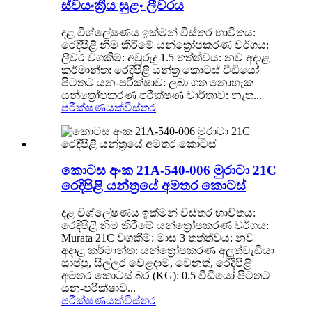
ස්වයංක්‍රීය සුළං ලීවරය
දළ විශ්ලේෂණය ඉක්මන් විස්තර භාවිතය:
රෙදිපිළි නිම කිරීමේ යන්ත්‍රෝපකරණ වර්ගය:
ලීවර වගකීම්: අවුරුදු 1.5 තත්ත්වය: නව අදාළ
කර්මාන්ත: රෙදිපිළි යන්ත්‍ර කොටස් වීඩියෝ
පිටතට යන-පරීක්ෂාව: ලබා ගත නොහැක
යන්ත්‍රෝපකරණ පරීක්ෂණ වාර්තාව: නැත...
පරීක්ෂණයක්
විස්තර
කොටස අංක 21A-540-006 මුරාටා 21C
රෙදිපිළි යන්ත්‍රයේ අමතර කොටස්
දළ විශ්ලේෂණය ඉක්මන් විස්තර භාවිතය:
රෙදිපිළි නිම කිරීමේ යන්ත්‍රෝපකරණ වර්ගය:
Murata 21C වගකීම්: මාස 3 තත්ත්වය: නව
අදාළ කර්මාන්ත: යන්ත්‍රෝපකරණ අලුත්වැඩියා
සාප්පු, සිල්ලර වෙළඳාම, වෙනත්, රෙදිපිළි
අමතර කොටස් බර (KG): 0.5 වීඩියෝ පිටතට
යන-පරීක්ෂාව...
පරීක්ෂණයක්
විස්තර