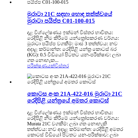
මුරාටා 21C සඳහා හොඳ තත්ත්වයේ
මුරාටා පයිප්ප C01-100-015
දළ විශ්ලේෂණය ඉක්මන් විස්තර භාවිතය:
රෙදිපිළි නිම කිරීමේ යන්ත්‍රෝපකරණ වර්ගය:
මුරාටා පයිප්ප වගකීම්: මාස 3 තත්ත්වය: නව
අදාළ කර්මාන්ත: රෙදිපිළි යන්ත්‍ර කොටස් බර
(KG): 0.5 වීඩියෝ පිටතට යන-පරීක්ෂාව: ලබා
ගත නොහැක...
පරීක්ෂණයක්
විස්තර
කොටස අංක 21A-422-016 මුරාටා 21C
රෙදිපිළි යන්ත්‍රයේ අමතර කොටස්
දළ විශ්ලේෂණය ඉක්මන් විස්තර භාවිතය:
රෙදිපිළි නිම කිරීමේ යන්ත්‍රෝපකරණ වර්ගය:
Murata 21C වගකීම්: ලබා ගත නොහැකි
තත්ත්වය: නව අදාළ කර්මාන්ත: රෙදිපිළි අමතර
කොටස් වීඩියෝ පිටතට යන-පරීක්ෂාව: ලබා