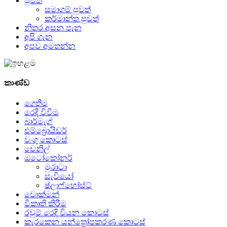
පුවත්
සමාගම් පුවත්
කර්මාන්ත පුවත්
නිතර අසන පැන
අපි ගැන
අපව අමතන්න
කාණ්ඩ
ගෙතීම
රෙදි විවීම
බාර්මැග්
එම්බ්‍රොයිඩර්
වංගු කොටස්
චෙනිල්
ඔටෝකෝනර්
මුරාටා
සැවියෝ
ෂ්ලාෆ්හෝස්ට්
වොක්මන්
විකෘති කිරීම
රවුම් රෙදි වියන කොටස්
කැරකෙන යන්ත්‍රෝපකරණ කොටස්