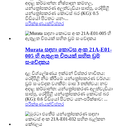
අදාළ කර්මාන්ත: නිෂ්පාදන කම්හල,
යන්ත්‍රෝපකරණ අලුත්වැඩියා සාප්පු, රෙදිපිළි
යන්ත්‍රෝපකරණ කොටස් බර (KG): 0.5
වීඩියෝ පිටතට යන-...
පරීක්ෂණයක්
විස්තර
Murata සඳහා කොටස අංක 21A-E01-
005 හි ඇතුළත චිපයක් සහිත ඩ්‍රම්
සංවේදකය
දළ විශ්ලේෂණය ඉක්මන් විස්තර භාවිතය:
රෙදිපිළි නිම කිරීමේ යන්ත්‍රෝපකරණ වර්ගය:
ඩ්‍රම් සංවේදක වගකීම්: මාස 3 තත්ත්වය: නව
අදාළ කර්මාන්ත: යන්ත්‍රෝපකරණ අලුත්වැඩියා
සාප්පු, රෙදිපිළි යන්ත්‍රෝපකරණ කොටස් බර
(KG): 0.6 වීඩියෝ පිටතට යන-පරීක්ෂාව: ...
පරීක්ෂණයක්
විස්තර