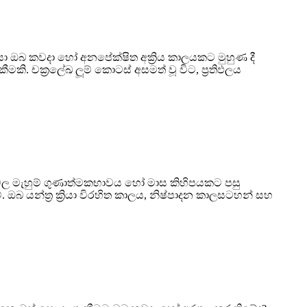
ා ඔබ කවදා හෝ අනපේක්ෂිත අක්‍රිය කාලයකට මුහුණ දී
මකි. චක්‍රලේඛ ලූම් කොටස් අසමත් වූ විට, ප්‍රතිඵලය
දුර්වල මැහුම් ගුණාත්මකභාවය හෝ මාස කිහිපයකට පසු
බ යන්ත්‍ර ක්‍රියා විරහිත කාලය, නිෂ්පාදන කාලසටහන් සහ