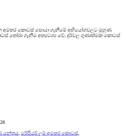
ි වියන අමතර කොටස් සොයා ගැනීමේ අභියෝගවලට මුහුණ
ටස් තෝරා ගැනීම අත්‍යවශ්‍ය වේ. දුර්වල ගුණාත්මක කොටස්
128
 යන්ත්‍රය
,
රේපියර් ලූම් අමතර කොටස්
,