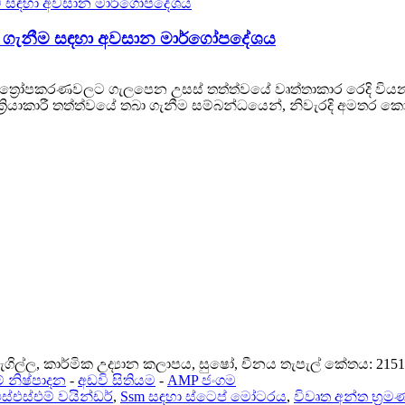
ිලදී ගැනීම සඳහා අවසාන මාර්ගෝපදේශය
ඔබේ යන්ත්‍රෝපකරණවලට ගැලපෙන උසස් තත්ත්වයේ වෘත්තාකාර රෙද
්‍රියාකාරී තත්ත්වයේ තබා ගැනීම සම්බන්ධයෙන්, නිවැරදි අමතර කො
ැගිල්ල, කාර්මික උද්‍යාන කලාපය, සුෂෝ, චීනය තැපැල් කේතය: 215
් නිෂ්පාදන
-
අඩවි සිතියම
-
AMP ජංගම
ස්එස්එම් වයින්ඩර්
,
Ssm සඳහා ස්ටෙප් මෝටරය
,
විවෘත අන්ත භ්‍රමණ