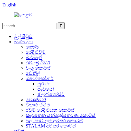
English
මුල් පිටුව
නිෂ්පාදන
ගෙතීම
රෙදි විවීම
බාර්මැග්
එම්බ්‍රොයිඩර්
වංගු කොටස්
චෙනිල්
ඔටෝකෝනර්
මුරාටා
සැවියෝ
ෂ්ලාෆ්හෝස්ට්
වොක්මන්
විකෘති කිරීම
රවුම් රෙදි වියන කොටස්
කැරකෙන යන්ත්‍රෝපකරණ කොටස්
ජල ජෙට් ලූම් අමතර කොටස්
STALAM අමතර කොටස්