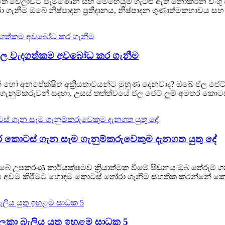
ියමිත වේලාවට පැමිණෙන සහ මෙහෙයුම් ගැටළු ඇති නොකරන වංග
රා ගැනීම ඔබේ නිෂ්පාදන ප්‍රතිදානය, නිෂ්පාදන ගුණාත්මකභාවය සහ
්වල වැදගත්කම අවබෝධ කර ගැනීම
න් හෝ අනපේක්ෂිත අක්‍රියතාවයන්ට මුහුණ දෙනවාද? ඔබේ ජල ජෙට් ල
ැනුම්කරුවන් සඳහා, උසස් තත්ත්වයේ ජල ජෙට් ලූම් අමතර කොටස්
අමතර කොටස් ගැන සෑම ගැනුම්කරුවෙකුම දැනගත යුතු දේ
 ඔබේ උපකරණ කාර්යක්ෂමව ක්‍රියාත්මක වීමේ පීඩනය ඔබ තේරුම
ය අවම කිරීමට හොඳම කොටස් තෝරා ගැනීම සහතික කරන්නේ කෙසේද?
ී සලකා බැලිය යුතු ඉහළම සාධක 5