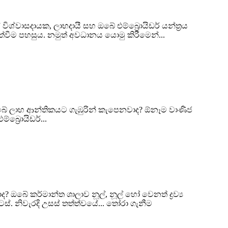
්වාසදායක, ලාභදායී සහ ඔබේ එම්බ්‍රොයිඩර් යන්ත්‍රය
වීම පහසුය. නමුත් අවධානය යොමු කිරීමෙන්...
වැය ඔබේ ලාභ ආන්තිකයට ගැඹුරින් කැපෙනවාද? ඕනෑම වාණිජ
බ්‍රොයිඩර්...
ේ කර්මාන්ත ශාලාව නූල්, නූල් හෝ වෙනත් ද්‍රව්‍ය
ස්. නිවැරදි උසස් තත්ත්වයේ... තෝරා ගැනීම