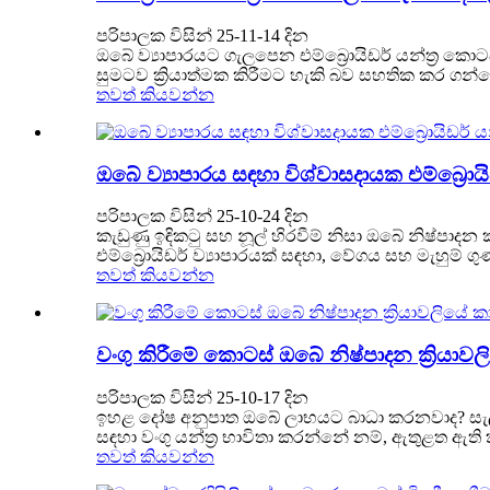
පරිපාලක විසින් 25-11-14 දින
ඔබේ ව්‍යාපාරයට ගැලපෙන එම්බ්‍රොයිඩර් යන්ත්‍ර ක
සුමටව ක්‍රියාත්මක කිරීමට හැකි බව සහතික කර ග
තවත් කියවන්න
ඔබේ ව්‍යාපාරය සඳහා විශ්වාසදායක එම්බ්‍ර
පරිපාලක විසින් 25-10-24 දින
කැඩුණු ඉඳිකටු සහ නූල් හිරවීම් නිසා ඔබේ නිෂ්පාද
එම්බ්‍රොයිඩර් ව්‍යාපාරයක් සඳහා, වේගය සහ මැහුම් ග
තවත් කියවන්න
වංගු කිරීමේ කොටස් ඔබේ නිෂ්පාදන ක්‍රි
පරිපාලක විසින් 25-10-17 දින
ඉහළ දෝෂ අනුපාත ඔබේ ලාභයට බාධා කරනවාද? සැලසුම
සඳහා වංගු යන්ත්‍ර භාවිතා කරන්නේ නම්, ඇතුළත ඇති
තවත් කියවන්න