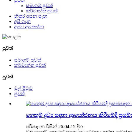
පුවත්
සමාගම් පුවත්
කර්මාන්ත පුවත්
නිතර අසන පැන
අපි ගැන
අපව අමතන්න
පුවත්
සමාගම් පුවත්
කර්මාන්ත පුවත්
පුවත්
මුල් පිටුව
පුවත්
ගෙතුම් ද්‍රව්‍ය සඳහා ආයෝජනය කිරීමේදී ප්‍ර
පරිපාලක විසින් 26-04-15 දින
ඔබ ගෙතුම් කොටස් සඳහා ආයෝජනය කරන නමුත් තවමත්