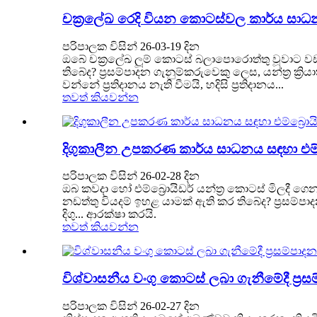
චක්‍රලේඛ රෙදි වියන කොටස්වල කාර්ය සා
පරිපාලක විසින් 26-03-19 දින
ඔබේ චක්‍රලේඛ ලූම් කොටස් බලාපොරොත්තු වූවාට ව
තිබේද? ප්‍රසම්පාදන ගැනුම්කරුවෙකු ලෙස, යන්ත්‍ර ක්
වන්නේ ප්‍රතිදානය නැති වීමයි, හදිසි ප්‍රතිදානය...
තවත් කියවන්න
දිගුකාලීන උපකරණ කාර්ය සාධනය සඳහා එම්බ
පරිපාලක විසින් 26-02-28 දින
ඔබ කවදා හෝ එම්බ්‍රොයිඩර් යන්ත්‍ර කොටස් මිලදී ග
නඩත්තු වියදම් ඉහළ යාමක් ඇති කර තිබේද? ප්‍රසම්
දිගු... ආරක්ෂා කරයි.
තවත් කියවන්න
විශ්වාසනීය වංගු කොටස් ලබා ගැනීමේදී ප්‍
පරිපාලක විසින් 26-02-27 දින