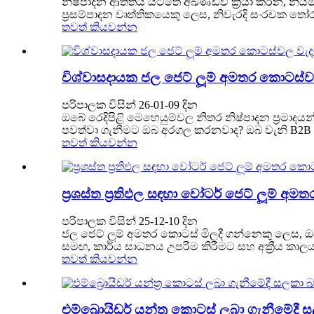
නිෂ්පාදන ආතතිය යටතේ අඛණ්ඩව ක්‍රියා කරන, න
ප්‍රසම්පාදන වෘත්තිකයෙකු ලෙස, නිවැරදි සංරචක තෝ
තවත් කියවන්න
විශ්වාසදායක ජල ජෙට් ලූම් අමතර කොටස
පරිපාලක විසින් 26-01-09 දින
ඔබේ රෙදිපිළි මෙහෙයුම්වල නිතර නිෂ්පාදන ප්‍රමාදය
පවත්වා ගැනීමට ඔබ අරගල කරනවාද? ඔබ වැනි B2B ග
තවත් කියවන්න
ප්‍රශස්ත ප්‍රතිඵල සඳහා වෝටර් ජෙට් ලූම් 
පරිපාලක විසින් 25-12-10 දින
ජල ජෙට් ලූම් අමතර කොටස් මිලදී ගන්නෙකු ලෙස,
සමඟ, කාර්ය සාධනය උපරිම කිරීමට සහ අක්‍රීය කාල
තවත් කියවන්න
එම්බ්‍රොයිඩර් යන්ත්‍ර කොටස් ලබා ගැනීමේද