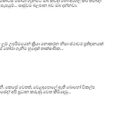
ු කොටස් සොයා ගැනීමට ඔබ කවදා හෝ අරගල කර තිබේද?
 සැපයුම්... සෘජුවම බලපාන බව ඔබ දන්නවා.
ූම් උපරිමයෙන් ක්‍රියා නොකරන නිසා ස්ථාවර ප්‍රතිදානයක්
 තෝරා ගැනීම හුදෙක් තාක්ෂණික...
් ගනී. කෙසේ වෙතත්, වෙළඳපොලේ ඇති බොහෝ විකල්ප
 අපි ප්‍රධාන කරුණු වෙත කිමිදෙමු...