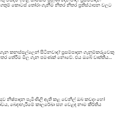
තුම් කොටස් තෝරා ගැනීම නිතර නිතර ප්‍රතිස්ථාපන වලට
ැන කනස්සල්ලෙන් සිටිනවාද? ප්‍රසම්පාදන ගැනුම්කරුවෙකු
ටස් අතර තේරීම මිල ගැන පමණක් නොවේ. එය ඔබේ වෘත්තීය...
ව නිෂ්පාදන පැමිණිලි ඇති කළ චෙනිල් ඔබ කවදා හෝ
භාවය, බෙදාහැරීමේ කාලරේඛා සහ වෙළඳ නාම කීර්තිය