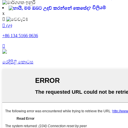
විලියම්
x

 (අ)
+86 134 5166 0636

රෙදිපිළි කොටස