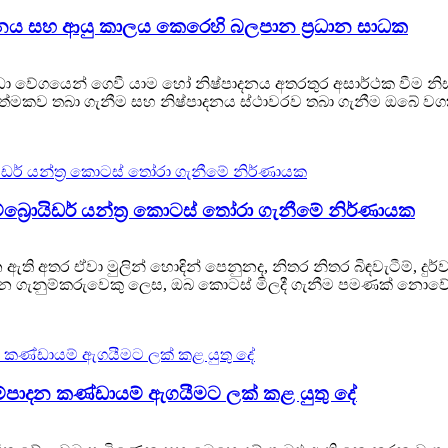
ධනය සහ ආයු කාලය කෙරෙහි බලපාන ප්‍රධාන සාධක
ඩා වේගයෙන් ගෙවී යාම හෝ නිෂ්පාදනය අතරතුර අසාර්ථක වීම නිස
‍රියාත්මකව තබා ගැනීම සහ නිෂ්පාදනය ස්ථාවරව තබා ගැනීම ඔබේ වගකී
්‍රොයිඩර් යන්ත්‍ර කොටස් තෝරා ගැනීමේ නිර්ණායක
ෙන ඇති අතර ඒවා මුලින් හොඳින් පෙනුනද, නිතර නිතර බිඳවැටීම්, 
පාදන ගැනුම්කරුවෙකු ලෙස, ඔබ කොටස් මිලදී ගැනීම පමණක් නොවේ. ඔ
රසම්පාදන කණ්ඩායම් ඇගයීමට ලක් කළ යුතු දේ