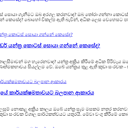
ොටස් සොයා ගැනීමට ඔබ අරගල කරනවාද? ඔබ තෝරා ගන්නා කොටස් විශ
න්නේ කෙසේද? බොහෝ විකල්ප ඇති බැවින්, අධික ලෙස වෙහෙසට පත්
ොයිඩර් යන්ත්‍ර කොටස් සොයා ගන්නේ කෙසේද?
න කාලසීමාවන් මග හැරෙනවාද? යන්ත්‍ර අක්‍රිය කිරීමේ අධික පිරි
ුණාත්මකභාවය සියල්ලම වේ. ඔබේ යන්ත්‍රය තුළ ඇති කුඩා සංරචක - එම්
යාවලියේ කාර්යක්ෂමතාවයට බලපාන ආකාරය
් නොකළ අක්‍රිය කාලය ඔබේ යන්ත්‍ර සෑම මසකම නතර කරනවාද? ඔබ
 කුඩා සංරචක විශාල සාර්ථකත්වයට යතුරයි. මේවා වංගු කිරීමේ කොට