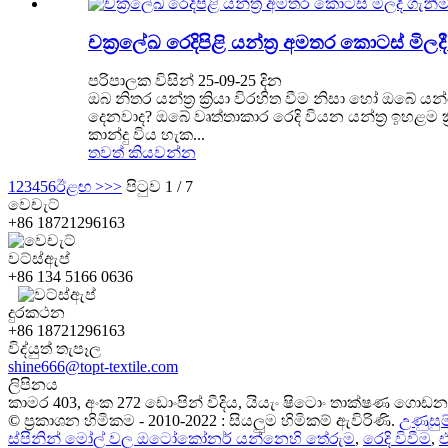
චක්‍රලේඛ රෙදිපිළි යන්ත්‍ර අමතර කොටස් ම
පරිපාලක විසින් 25-09-25 දින
ඔබ නිතර යන්ත්‍ර ක්‍රියා විරහිත වීම නිසා හෝ 
දෙනවාද? ඔබේ වෘත්තාකාර රෙදි වියන යන්ත්‍ර ඉහළම ක
කාන්දු විය හැක...
තවත් කියවන්න
1
2
3
4
5
6
ඊළඟ >
>>
පිටුව 1 / 7
වෙචැට්
+86 18721296163
වට්ස්ඇප්
+86 134 5166 0636
දුරකථන
+86 18721296163
විද්යුත් තැපෑල
shine666@topt-textile.com
ලිපිනය
කාමර 403, අංක 272 ඩොංපින් වීදිය, යියැං ෂිටොං තාක්ෂණ ගොඩන
© ප්‍රකාශන හිමිකම - 2010-2022 : සියලුම හිමිකම් ඇවිරිණි.
උණුසුම
ස්පිනින් මෝල් වල ඔටෝකෝනර් යන්නෙහි තේරුම
,
රෙදි විවීම
,
එ