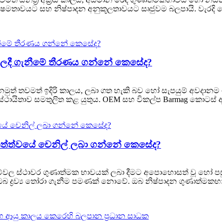
ෂමතාවයට සහ නිෂ්පාදන අනුකූලතාවයට සෘජුවම බලපායි. වැරදි ගෙ
මිලදී ගැනීමේ තීරණය ගන්නේ කෙසේද?
් තවමත් ඉදිරි කාලය, ලබා ගත හැකි බව හෝ සැපයුම් අවදානම ග
පයුම් ස්ථායිතාව සමතුලිත කළ යුතුය. OEM සහ විකල්ප Barmag කො
ත්ත්වයේ චෙනිල් ලබා ගන්නේ කෙසේද?
වල ස්ථාවර ගුණාත්මක භාවයක් ලබා දීමට අපොහොසත් වූ හෝ පසු
 ඔබ ද්‍රව්‍ය තෝරා ගැනීම පමණක් නොවේ. ඔබ නිෂ්පාදන ගුණාත්මක