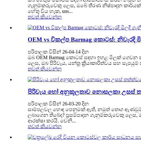
ගැනුම්කරුවෙකු ලෙස, ඔබේ තීරණ නිෂ්පාදන කාර්යක්
හේතු විය හැක, uns...
තවත් කියවන්න
OEM vs විකල්ප Barmag කොටස්: නිවැරදි 
පරිපාලක විසින් 26-04-14 දින
ඔබ OEM Barmag කොටස් සඳහා ඉහළ මිලක් ගෙවන නමුත
ලෙස, ඔබ පිරිවැය, යන්ත්‍ර ක්‍රියාකාරිත්වය සහ සැ
තවත් කියවන්න
පිරිවැය හෝ අනුකූලතාව නොසලකා උසස් ත
පරිපාලක විසින් 26-03-20 දින
සාම්පලවල හොඳ පෙනුමක් ඇති, නමුත් තොග ඇණවුම්
ලබාගෙන තිබේද? ප්‍රසම්පාදන ගැනුම්කරුවෙකු ලෙස,
ආරක්ෂා කරයි. චෙනි...
තවත් කියවන්න