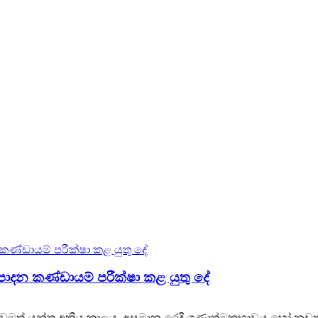
සම්පාදන කණ්ඩායම් පරීක්ෂා කළ යුතු දේ
 යන්ත්‍ර අක්‍රිය කාලය, අසමාන රෙදි ගුණාත්මකභාවය හෝ නඩත්ත