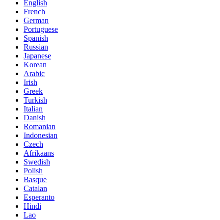
English
French
German
Portuguese
Spanish
Russian
Japanese
Korean
Arabic
Irish
Greek
Turkish
Italian
Danish
Romanian
Indonesian
Czech
Afrikaans
Swedish
Polish
Basque
Catalan
Esperanto
Hindi
Lao