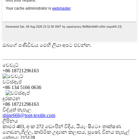
ඔබගේ පණිවිඩය මෙහි ලියා අපට එවන්න.
වෙචැට්
+86 18721296163
වට්ස්ඇප්
+86 134 5166 0636
දුරකථන
+86 18721296163
විද්යුත් තැපෑල
shine666@topt-textile.com
ලිපිනය
කාමර 403, අංක 272 ඩොංපින් වීදිය, යියැං ෂිටොං තාක්ෂණ
ගොඩනැගිල්ල, කාර්මික උද්‍යාන කලාපය, සුෂෝ, චීනය තැපැල්
කේතය: 215128