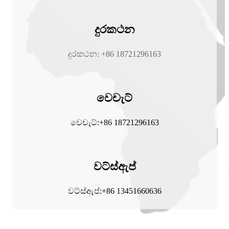
දුරකථන
දුරකථන: +86 18721296163
වෙචැට්
වෙචැට්:+86 18721296163
වට්ස්ඇප්
වට්ස්ඇප්:+86 13451660636