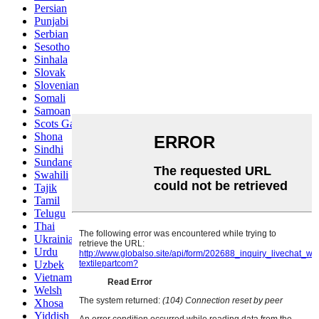
Persian
Punjabi
Serbian
Sesotho
Sinhala
Slovak
Slovenian
Somali
Samoan
Scots Gaelic
Shona
Sindhi
Sundanese
Swahili
Tajik
Tamil
Telugu
Thai
Ukrainian
Urdu
Uzbek
Vietnamese
Welsh
Xhosa
Yiddish