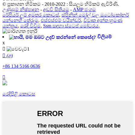
© ප්‍රකාශන හිමිකම - 2010-2022 : සියලුම හිමිකම් ඇවිරිණි.
උණුසුම් නිෂ්පාදන
-
අඩවි සිතියම
-
AMP ජංගම
රේපියර් ලූම් අමතර කොටස්
,
ස්පිනින් මෝල් වල ඔටෝකෝනර්
යන්නෙහි තේරුම
,
එස්එස්එම් වයින්ඩර්
,
විවෘත අන්ත භ්‍රමණ
යන්ත්‍රය
,
රෙදි විවීම
,
Ssm සඳහා ස්ටෙප් මෝටරය
,
විලියම්
x

 (අ)
+86 134 5166 0636

රෙදිපිළි කොටස