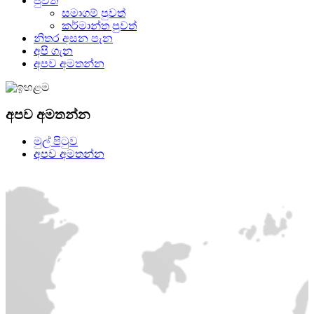
පුවත්
සමාගම් පුවත්
කර්මාන්ත පුවත්
නිතර අසන පැන
අපි ගැන
අපව අමතන්න
අපව අමතන්න
මුල් පිටුව
අපව අමතන්න