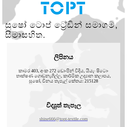
සුෂෝ ටොප් ට්‍රේඩින් සමාගම,
සීමාසහිත.
ලිපිනය
කාමර 403, අංක 272 ඩොංපින් වීදිය, යියැං ෂිටොං
තාක්ෂණ ගොඩනැගිල්ල, කාර්මික උද්‍යාන කලාපය,
සුෂෝ, චීනය තැපැල් කේතය: 215128
විද්‍යුත් තැපෑල
shine666@topt-textile.com