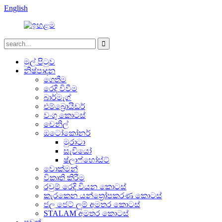
English
මුල් පිටුව
නිෂ්පාදන
ගෙතීම
රෙදි විවීම
බාර්මැග්
එම්බ්‍රොයිඩර්
වංගු කොටස්
චෙනිල්
ඔටෝකෝනර්
මුරාටා
සැවියෝ
ෂ්ලාෆ්හෝස්ට්
වොක්මන්
විකෘති කිරීම
රවුම් රෙදි වියන කොටස්
කැරකෙන යන්ත්‍රෝපකරණ කොටස්
ජල ජෙට් ලූම් අමතර කොටස්
STALAM අමතර කොටස්