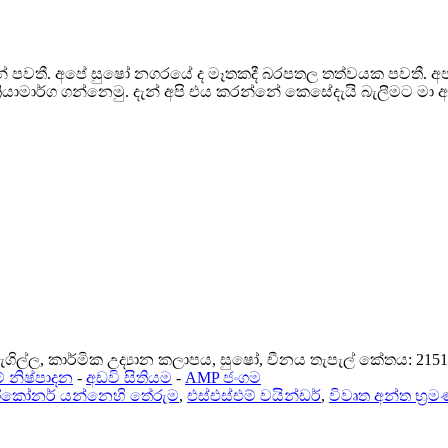
යමින් පවතී. අපේ සුෂෝ නගරයේ ද මෑතකදී බරපතල තත්වයක පවතී.
්‍රියාමාර්ග ගන්නෙමු. දැන් අපි එය කරන්නේ කෙසේදැයි බැලීමට ම
ැගිල්ල, කාර්මික උද්‍යාන කලාපය, සුෂෝ, චීනය තැපැල් කේතය: 215
් නිෂ්පාදන
-
අඩවි සිතියම
-
AMP ජංගම
ටෝකෝනර් යන්නෙහි තේරුම
,
එස්එස්එම් වයින්ඩර්
,
විවෘත අන්ත භ්‍රම