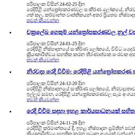
පරිපාලක විසින් 24-02-25 දින
රෙදිපිළි යන්ත්‍රෝපකරණවල සංකීර්ණ ලෝකයේ, නිරවද
ගත් කල, කර්මාන්ත වෘත්තිකයන් අතර ප්‍රියතම නිෂ්
තවත් කියවන්න
චක්‍රලේඛ ගෙතුම් යන්ත්‍රෝපකරණවල නූල් ව
පරිපාලක විසින් 24-01-25 දින
රෙදිපිළි නිෂ්පාදනයේ සංකීර්ණ ලෝකයේ, විවිධ යෙදුම් 
ක්‍රියාකාරිත්වය සහතික කරන තීරණාත්මක සංරචක අත
තවත් කියවන්න
නිරවද්‍ය රෙදි විවීම: රෙදිපිළි යන්ත්‍රෝප
පරිපාලක විසින් 24-12-20 දින
රෙදිපිළි නිෂ්පාදනයේ සංකීර්ණ ලෝකයේ, නිරවද්‍යතාව
ඉල්ලුම සමඟ, රෙදිපිළි යන්ත්‍රෝපකරණවල සෑම අංගයක්ම 
තවත් කියවන්න
රෙදි විවීම සඳහා ඉහළ කාර්යසාධනයක් සහිත 
පරිපාලක විසින් 24-11-28 දින
රෙදිපිළි කර්මාන්තයේ දී, ඉහළ නිෂ්පාදන ප්‍රමිතීන් 
ක්‍රියාකාරිත්වය සහතික කරන ප්‍රධාන අංගයක් වන්