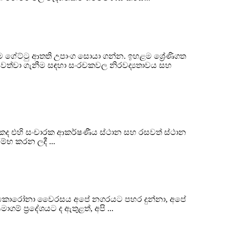
 ගේට්ටු ආතති උපාංග සොයා ගන්න. ඉහළම ශ්‍රේණිගත
 පවත්වා ගැනීම සඳහා සංරචකවල නිරවද්‍යතාවය සහ
 මොකද එහි සංචාරක ආකර්ෂණීය ස්ථාන සහ රසවත් ස්ථාන
ම්භ කරන ලදී ...
විට, කොරෝනා වෛරසය අපේ නගරයට පහර දුන්නා, අපේ
 ප්‍රදේශයට ද ඇතුළත්, අපි ...