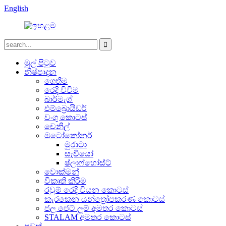
English
මුල් පිටුව
නිෂ්පාදන
ගෙතීම
රෙදි විවීම
බාර්මැග්
එම්බ්‍රොයිඩර්
වංගු කොටස්
චෙනිල්
ඔටෝකෝනර්
මුරාටා
සැවියෝ
ෂ්ලාෆ්හෝස්ට්
වොක්මන්
විකෘති කිරීම
රවුම් රෙදි වියන කොටස්
කැරකෙන යන්ත්‍රෝපකරණ කොටස්
ජල ජෙට් ලූම් අමතර කොටස්
STALAM අමතර කොටස්