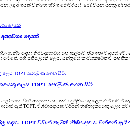
ද අංගයක් වන්නේ තිරිංග රෝටරයයි. රෙදි වියන යන්ත්‍ර අමතර ප
 අත්‍යවශ්‍ය දෙයක්
වා ගැනීම සඳහා නිරවද්‍යතාවය සහ කල්පැවැත්ම ඉතා වැදගත් වේ. 
පය යටතේ. එහි ප්‍රතිඵලයක් ලෙස, යන්ත්‍රයේ කාර්යක්ෂමතාව සහත
්පාදකයෙකු ලෙස TOPT පෙරමුණ ගෙන සිටී.
ෝකයේ, විශ්වාසදායක සහ නව්‍ය ප්‍රමුඛයෙකු ලෙස එක් නමක් කැප
ක් ඇති TOPT, විශ්වාසදායක වර්පින් නිෂ්පාදකයෙකු ලෙස තමා
ත්‍ර සඳහා TOPT වඩාත් කැමති නිෂ්පාදකයා වන්නේ ඇයි