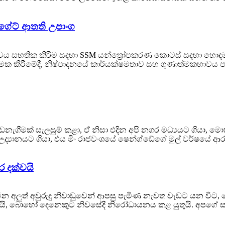
ගේට් ආතති උපාංග
්වය සහතික කිරීම සඳහා SSM යන්ත්‍රෝපකරණ කොටස් සඳහා හොඳම
යාත්මක කිරීමේදී, නිෂ්පාදනයේ කාර්යක්ෂමතාව සහ ගුණාත්මකභාවය
ොඩනැගීමක් සැලසුම් කළා, ඒ නිසා එදින අපි නගර මධ්‍යයට ගියා,
 උද්‍යානයට ගියා, එය මිං රාජවංශයේ ෂෙන්ග්ඩේගේ මුල් වර්ෂයේ ආර
ර දක්වයි
ීන අලුත් අවුරුදු නිවාඩුවෙන් ආපසු පැමිණ නැවත වැඩට යන 
 බොහෝ දෙනෙකුට නිවසේදී නිරෝධායනය කළ යුතුයි. අපගේ සමාගම්