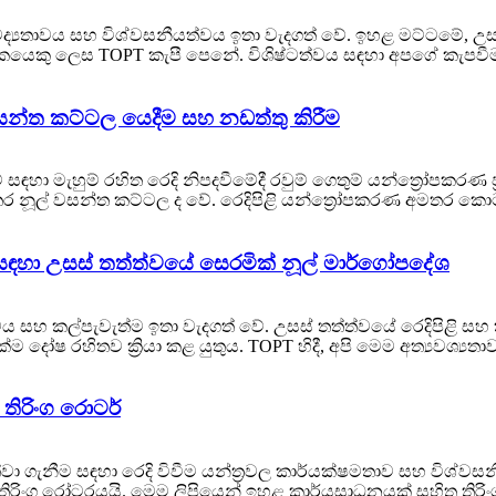
්‍යතාවය සහ විශ්වසනීයත්වය ඉතා වැදගත් වේ. ඉහළ මට්ටමේ, උසස්
පාදකයෙකු ලෙස TOPT කැපී පෙනේ. විශිෂ්ටත්වය සඳහා අපගේ කැපවී
සන්ත කට්ටල යෙදීම සහ නඩත්තු කිරීම
සඳහා මැහුම් රහිත රෙදි නිපදවීමේදී රවුම් ගෙතුම් යන්ත්‍රෝපකරණ 
ර නූල් වසන්ත කට්ටල ද වේ. රෙදිපිළි යන්ත්‍රෝපකරණ අමතර කොට
කරණ සඳහා උසස් තත්ත්වයේ සෙරමික් නූල් මාර්ගෝපදේශ
ය සහ කල්පැවැත්ම ඉතා වැදගත් වේ. උසස් තත්ත්වයේ රෙදිපිළි සහ ක
දෝෂ රහිතව ක්‍රියා කළ යුතුය. TOPT හිදී, අපි මෙම අත්‍යවශ්‍යතා
තිරිංග රොටර්
පවත්වා ගැනීම සඳහා රෙදි විවීම යන්ත්‍රවල කාර්යක්ෂමතාව සහ විශ්ව
නේ තිරිංග රෝටරයයි. මෙම ලිපියෙන් ඉහළ කාර්යසාධනයක් සහිත ති