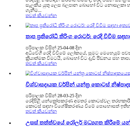
සැලකිය යුතු ලෙස බලපාන බොහෝ විට නොසලකා හරින ල
ගැනීම...
තවත් කියවන්න
තාප ප්‍රතිරෝධී තිරිංග රොටර්: රෙදි විවීම සඳහා
පරිපාලක විසින් 25-04-08 දින
අධිවේගී රෙදි විවීමේ ලෝකයේ, සුමට මෙහෙයුම් පවත්
ක්‍රියාත්මක වීමටයි, බොහෝ විට දැඩි පීඩනය සහ තා
තවත් කියවන්න
විශ්වාසදායක වර්පින් යන්ත්‍ර කොටස් නිෂ
පරිපාලක විසින් 28-03-25 දින
රෙදිපිළි යන්ත්‍රෝපකරණ අමතර කොටස්වල තරඟකාරී ල
කොටස් සඳහා විශේෂීකරණය වීමේ පොහොසත් ඉතිහාසය
තවත් කියවන්න
උසස් තත්ත්වයේ රෝලර් මධ්‍යගත කිරීමේ යන්