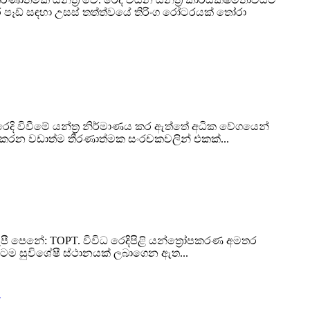
ෑඩ් සඳහා උසස් තත්ත්වයේ තිරිංග රෝටරයක් ​​තෝරා
රෙදි විවීමේ යන්ත්‍ර නිර්මාණය කර ඇත්තේ අධික වේගයෙන්
ික කරන වඩාත්ම තීරණාත්මක සංරචකවලින් එකක්...
ී පෙනේ: TOPT. විවිධ රෙදිපිළි යන්ත්‍රෝපකරණ අමතර
ටම සුවිශේෂී ස්ථානයක් ලබාගෙන ඇත...
?