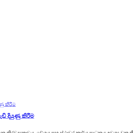
ි දියුණු කිරීම
්‍ර යනු නිරවද්‍යතාවය, වේගය සහ ස්ථාවර කාර්ය සාධනය අවශ්‍ය වන ත