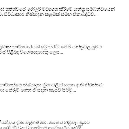
 තත්ත්වයේ රෝලර් මධ්‍යගත කිරීමේ යන්ත්‍ර සම්බන්ධයෙන්
ම, විවිධාකාර නිෂ්පාදන කළඹක් සමඟ ඒකාබද්ධව...
ප්‍රධාන කාර්යභාරයක් ඉටු කරයි. මෙම යන්ත්‍රවල සුමට
ස් පිළිබඳ විශේෂඥයෙකු ලෙස...
ාර්යක්ෂම නිෂ්පාදන ක්‍රියාවලීන් සඳහා ඇති නිරන්තර
වය තේරුම් ගෙන ඒ සඳහා කැපවී සිටිමු...
සනීයත්වය ඉතා වැදගත් වේ. මෙම යන්ත්‍රවල සුමට
රිංග රෝටර් වල වැදගත්කම ගවේෂණය කරයි...