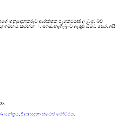
 අපගේ ගනුදෙනුකරුට ආරක්ෂක පැකේජයක් ලැබුණු බව
ා අනුගමනය කරන්න. 1. ගොඩනැගිල්ලට ඇතුළු වීමට පෙර, අපි
128
ණ යන්ත්‍රය
,
Ssm සඳහා ස්ටෙප් මෝටරය
,