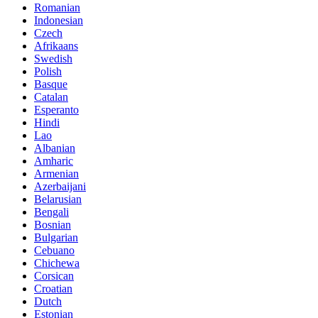
Romanian
Indonesian
Czech
Afrikaans
Swedish
Polish
Basque
Catalan
Esperanto
Hindi
Lao
Albanian
Amharic
Armenian
Azerbaijani
Belarusian
Bengali
Bosnian
Bulgarian
Cebuano
Chichewa
Corsican
Croatian
Dutch
Estonian