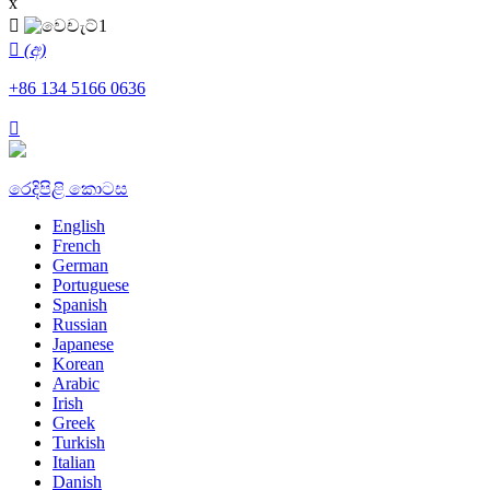
x

 (අ)
+86 134 5166 0636

රෙදිපිළි කොටස
English
French
German
Portuguese
Spanish
Russian
Japanese
Korean
Arabic
Irish
Greek
Turkish
Italian
Danish