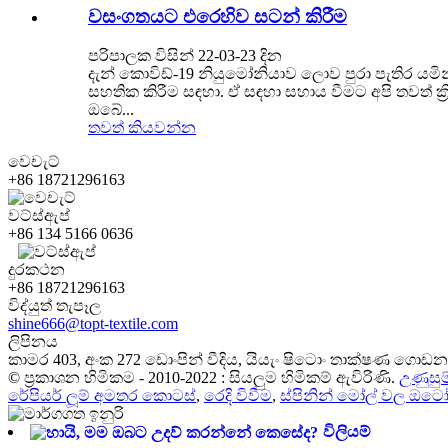
වසංගතයට එරෙහිව සටන් කිරීම
පරිපාලක විසින් 22-03-23 ​​දින
දැන් කොවිඩ්-19 නියුමෝනියාව ලොව පුරා පැතිර 
සහතික කිරීම සඳහා. ඒ සඳහා සහාය වීමට අපි තවත් ක
ඔබේ...
තවත් කියවන්න
වෙචැට්
+86 18721296163
වට්ස්ඇප්
+86 134 5166 0636
දුරකථන
+86 18721296163
විද්යුත් තැපෑල
shine666@topt-textile.com
ලිපිනය
කාමර 403, අංක 272 ඩොංපින් වීදිය, යියැං ෂිටොං තාක්ෂණ ගොඩන
© ප්‍රකාශන හිමිකම - 2010-2022 : සියලුම හිමිකම් ඇවිරිණි.
උණුසුම
රේපියර් ලූම් අමතර කොටස්
,
රෙදි විවීම
,
ස්පිනින් මෝල් වල ඔ
විලියම්