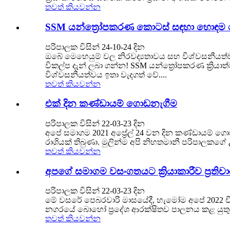
තවත් කියවන්න
SSM යන්ත්‍රෝපකරණ කොටස් සඳහා හොඳම 
පරිපාලක විසින් 24-10-24 දින
ඔබේ මෙහෙයුම් වල නිරවද්‍යතාවය සහ විශ්වසනීයත
විකල්ප දැන් ලබා ගන්න! SSM යන්ත්‍රෝපකරණ ක්‍රි
විශ්වසනීයත්වය ඉතා වැදගත් වේ....
තවත් කියවන්න
එක් දින කණ්ඩායම් ගොඩනැගීම
පරිපාලක විසින් 22-03-23 ​​දින
අපේ සමාගම 2021 අප්‍රේල් 24 වන දින කණ්ඩායම් ග
රාශියක් තිබුණා. මුලින්ම අපි නිහතමානී පරිපාලකගේ
තවත් කියවන්න
අපගේ සමාගම වසංගතයට ක්‍රියාකාරීව ප්‍රතිචා
පරිපාලක විසින් 22-03-23 ​​දින
මේ වසරේ පෙබරවාරි මාසයේදී, හැමෝම අපේ 2022 ච
නගරයේ බොහෝ ප්‍රදේශ ආරක්ෂිතව පාලනය කළ යුතුයි,
තවත් කියවන්න