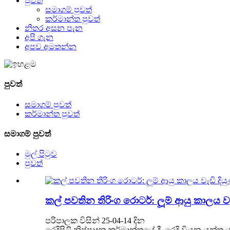
පුවත්
සමාගම් පුවත්
කර්මාන්ත පුවත්
නිතර අසන පැන
අපි ගැන
අපව අමතන්න
පුවත්
සමාගම් පුවත්
කර්මාන්ත පුවත්
සමාගම් පුවත්
මුල් පිටුව
පුවත්
කල් පවතින තිරිංග රොටර්: ලූම් ආයු කාලය වැඩ
පරිපාලක විසින් 25-04-14 දින
රෙදිපිළි නිෂ්පාදන කර්මාන්තයේ දී, රෙදි වියන යන්ත