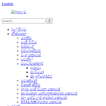
English
මුල් පිටුව
නිෂ්පාදන
ගෙතීම
රෙදි විවීම
බාර්මැග්
එම්බ්‍රොයිඩර්
වංගු කොටස්
චෙනිල්
ඔටෝකෝනර්
මුරාටා
සැවියෝ
ෂ්ලාෆ්හෝස්ට්
වොක්මන්
විකෘති කිරීම
රවුම් රෙදි වියන කොටස්
කැරකෙන යන්ත්‍රෝපකරණ කොටස්
ජල ජෙට් ලූම් අමතර කොටස්
STALAM අමතර කොටස්