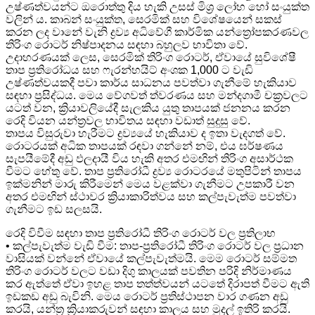
උෂ්ණත්වයන්ට ඔරොත්තු දිය හැකි උසස් මිශ්‍ර ලෝහ හෝ සංයුක්ත
වලින් ය. කාබන් සංයුක්ත, සෙරමික් සහ විශේෂයෙන් සකස්
කරන ලද වානේ වැනි ද්‍රව්‍ය අධිවේගී කාර්මික යන්ත්‍රෝපකරණවල
තිරිංග රොටර් නිෂ්පාදනය සඳහා බහුලව භාවිතා වේ.
උදාහරණයක් ලෙස, සෙරමික් තිරිංග රොටර්, ඒවායේ සුවිශේෂී
තාප ප්‍රතිරෝධය සහ ෆැරන්හයිට් අංශක 1,000 ට වැඩි
උෂ්ණත්වයකදී පවා කාර්ය සාධනය පවත්වා ගැනීමේ හැකියාව
සඳහා ප්‍රසිද්ධය. මෙය වේගවත් ත්වරණය සහ මන්දගාමී චක්‍රවලට
යටත් වන, ක්‍රියාවලියේදී සැලකිය යුතු තාපයක් ජනනය කරන
රෙදි වියන යන්ත්‍රවල භාවිතය සඳහා වඩාත් සුදුසු වේ.
තාපය විසුරුවා හැරීමට ද්‍රව්‍යයේ හැකියාව ද ඉතා වැදගත් වේ.
රොටරයක් ​​අධික තාපයක් රඳවා ගන්නේ නම්, එය ඝර්ෂණය
සැපයීමේදී අඩු ඵලදායී විය හැකි අතර එමඟින් තිරිංග අසාර්ථක
වීමට හේතු වේ. තාප ප්‍රතිරෝධී ද්‍රව්‍ය රොටරයේ මතුපිටින් තාපය
ඉක්මනින් මාරු කිරීමෙන් මෙය වළක්වා ගැනීමට උපකාරී වන
අතර එමඟින් ස්ථාවර ක්‍රියාකාරිත්වය සහ කල්පැවැත්ම පවත්වා
ගැනීමට ඉඩ සලසයි.
රෙදි විවීම සඳහා තාප ප්‍රතිරෝධී තිරිංග රොටර් වල ප්‍රතිලාභ
• කල්පැවැත්ම වැඩි වීම: තාප-ප්‍රතිරෝධී තිරිංග රොටර් වල ප්‍රධාන
වාසියක් වන්නේ ඒවායේ කල්පැවැත්මයි. මෙම රොටර් සම්මත
තිරිංග රොටර් වලට වඩා දිගු කාලයක් පවතින පරිදි නිර්මාණය
කර ඇත්තේ ඒවා ඉහළ තාප තත්ත්වයන් යටතේ දිරාපත් වීමට ඇති
ඉඩකඩ අඩු බැවිනි. මෙය රොටර් ප්‍රතිස්ථාපන වාර ගණන අඩු
කරයි, යන්ත්‍ර ක්‍රියාකරුවන් සඳහා කාලය සහ මුදල් ඉතිරි කරයි.