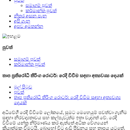
පුවත්
සමාගම් පුවත්
කර්මාන්ත පුවත්
නිතර අසන පැන
අපි ගැන
අපව අමතන්න
පුවත්
සමාගම් පුවත්
කර්මාන්ත පුවත්
තාප ප්‍රතිරෝධී තිරිංග රොටර්: රෙදි විවීම සඳහා අත්‍යවශ්‍ය දෙයක්
මුල් පිටුව
පුවත්
තාප ප්‍රතිරෝධී තිරිංග රොටර්: රෙදි විවීම සඳහා අත්‍යවශ්‍ය
දෙයක්
අධිවේගී රෙදි විවීමේ ලෝකයේ, සුමට මෙහෙයුම් පවත්වා ගැනීම
සඳහා නිරවද්‍යතාවය සහ කල්පැවැත්ම ඉතා වැදගත් වේ. රෙදි
විවීමේ යන්ත්‍ර නිර්මාණය කර ඇත්තේ අධික වේගයෙන්
ක්‍රියාත්මක වීමටයි, බොහෝ විට දැඩි පීඩනය සහ තාපය යටතේ.