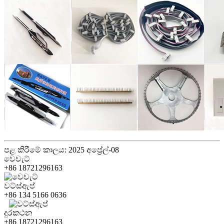
පළ කිරීමේ කාලය: 2025 අප්‍රේල්-08
වෙචැට්
+86 18721296163
වට්ස්ඇප්
+86 134 5166 0636
දුරකථන
+86 18721296163