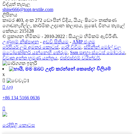
විද්යුත් තැපෑල
shine666@topt-textile.com
ලිපිනය
කාමර 403, අංක 272 ඩොංපින් වීදිය, යියැං ෂිටොං තාක්ෂණ
ගොඩනැගිල්ල, කාර්මික උද්‍යාන කලාපය, සුෂෝ, චීනය තැපැල්
කේතය: 215128
© ප්‍රකාශන හිමිකම - 2010-2022 : සියලුම හිමිකම් ඇවිරිණි.
උණුසුම් නිෂ්පාදන
-
අඩවි සිතියම
-
AMP ජංගම
රේපියර් ලූම් අමතර කොටස්
,
රෙදි විවීම
,
ස්පිනින් මෝල් වල
ඔටෝකෝනර් යන්නෙහි තේරුම
,
Ssm සඳහා ස්ටෙප් මෝටරය
,
විවෘත අන්ත භ්‍රමණ යන්ත්‍රය
,
එස්එස්එම් වයින්ඩර්
,
විලියම්
x

 (අ)
+86 134 5166 0636

රෙදිපිළි කොටස