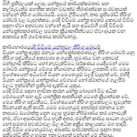
එහි ප්‍රතිඵලයක් ලෙස, යන්ත්‍රයේ කාර්යක්ෂමතාව සහ
කල්පැවැත්ම සහතික කරන වඩාත්ම තීරණාත්මක සංරචකයක්
වන්නේ තිරිංග රෝටරයයි. මෙම ලිපියෙන්, තාප ප්‍රතිරෝධී තිරිංග
රෝටර් වල වැදගත්කම, රෙදි විවීමේ යන්ත්‍ර අමතර කොටස් විවීම
සඳහා ඒවා අත්‍යවශ්‍ය වන්නේ ඇයි සහ අධිවේගී රෙදි විවීමේ
යන්ත්‍රෝපකරණවල සමස්ත ක්‍රියාකාරිත්වයට ඒවා දායක වන
ආකාරය අපි ගවේෂණය කරන්නෙමු.
කාර්යභාරය
රෙදි විවීමේ යන්ත්‍රවල තිරිංග රොටර්
වියන යන්ත්‍ර ඇතුළු ඕනෑම යන්ත්‍රෝපකරණවල තිරිංග රොටර් යනු
තිරිංග පද්ධතියේ අත්‍යවශ්‍ය අංගයකි. භ්‍රමණය වන කොටස්
මන්දගාමී කිරීමට හෝ නැවැත්වීමට ඝර්ෂණය යෙදීමෙන් මෙම
රොටර් යන්ත්‍රයේ වේගය නියාමනය කිරීමට උපකාරී වේ. මෙය
විශේෂයෙන් අධිවේගී වියන මෙහෙයුම් වලදී වැදගත් වේ, එහිදී
වියන යන්ත්‍රයේ යාන්ත්‍රණය වේගයේ හෝ ස්ථානයේ ගැලපීම්
වලට ඉක්මනින් ප්‍රතිචාර දැක්විය යුතුය.
රෙදි විවීම සඳහා භාවිතා කරන යන්ත්‍ර බොහෝ විට අධික
වේගයෙන් සහ දැඩි යාන්ත්‍රික ආතතියක් යටතේ ක්‍රියාත්මක වේ.
මෙය තිරිංග පද්ධතියට, විශේෂයෙන් තිරිංග භ්‍රමකවලට දැවැන්ත
පීඩනයක් ඇති කරයි. මෙම මෙහෙයුම් අතරතුර ජනනය වන
තාපයට ඔරොත්තු දෙන ලෙස භ්‍රමක නිර්මාණය කර නොමැති
නම්, ඒවා අසාර්ථක විය හැකි අතර, එමඟින් කාර්ය සාධන ගැටළු
හෝ සමහර අවස්ථාවල මිල අධික අක්‍රිය කාලයකට මග පාදයි.
රෙදි විවීම මෙහෙයුම්වල අඛණ්ඩ සාර්ථකත්වය සඳහා තාප
ප්‍රතිරෝධී තිරිංග භ්‍රමක ඉතා වැදගත් වන්නේ මේ නිසාය.