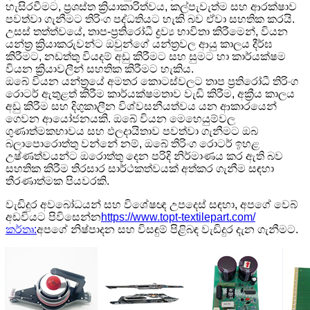
හැසිරවීමට, ප්‍රශස්ත ක්‍රියාකාරිත්වය, කල්පැවැත්ම සහ ආරක්ෂාව
පවත්වා ගැනීමට තිරිංග පද්ධතියට හැකි බව ඒවා සහතික කරයි.
උසස් තත්ත්වයේ, තාප-ප්‍රතිරෝධී ද්‍රව්‍ය භාවිතා කිරීමෙන්, වියන
යන්ත්‍ර ක්‍රියාකරුවන්ට ඔවුන්ගේ යන්ත්‍රවල ආයු කාලය දීර්ඝ
කිරීමට, නඩත්තු වියදම් අඩු කිරීමට සහ සුමට හා කාර්යක්ෂම
වියන ක්‍රියාවලීන් සහතික කිරීමට හැකිය.
ඔබේ වියන යන්ත්‍රයේ අමතර කොටස්වලට තාප ප්‍රතිරෝධී තිරිංග
රොටර් ඇතුළත් කිරීම කාර්යක්ෂමතාව වැඩි කිරීම, අක්‍රීය කාලය
අඩු කිරීම සහ දිගුකාලීන විශ්වසනීයත්වය යන ආකාරයෙන්
ගෙවන ආයෝජනයකි. ඔබේ වියන මෙහෙයුම්වල
ගුණාත්මකභාවය සහ ඵලදායිතාව පවත්වා ගැනීමට ඔබ
බලාපොරොත්තු වන්නේ නම්, ඔබේ තිරිංග රොටර් ඉහළ
උෂ්ණත්වයන්ට ඔරොත්තු දෙන පරිදි නිර්මාණය කර ඇති බව
සහතික කිරීම තිරසාර සාර්ථකත්වයක් අත්කර ගැනීම සඳහා
තීරණාත්මක පියවරකි.
වැඩිදුර අවබෝධයන් සහ විශේෂඥ උපදෙස් සඳහා, අපගේ වෙබ්
අඩවියට පිවිසෙන්න
https://www.topt-textilepart.com/
කර්තෘ:
අපගේ නිෂ්පාදන සහ විසඳුම් පිළිබඳ වැඩිදුර දැන ගැනීමට.