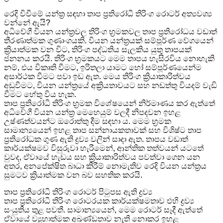
රෙදි විවීමේ යන්ත්‍ර සඳහා තාප ප්‍රතිරෝධී තිරිංග රොටර් අත්‍යවශ්‍ය
වන්නේ ඇයි?
අධිවේගී වියන යන්ත්‍රවල තිරිංග භ්‍රමකවල තාප ප්‍රතිරෝධය වඩාත්
තීරණාත්මක ගුණාංගයකි. වියන යන්ත්‍රයක් සම්පූර්ණ වේගයෙන්
ක්‍රියාත්මක වන විට, තිරිංග පද්ධතිය සැලකිය යුතු තාපයක්
ජනනය කරයි. තිරිංග භ්‍රමකයට මෙම තාපය හැසිරවිය නොහැකි
නම්, එය විකෘති වීමට, ඉරිතලා යාමට හෝ සම්පූර්ණයෙන්ම
අසාර්ථක වීමට පවා ඉඩ ඇත. මෙය තිරිංග ක්‍රියාකාරිත්වය
අඩුවීමට, වියන යන්ත්‍රයේ අක්‍රියතාවයට සහ නඩත්තු වියදම් වැඩි
වීමට හේතු විය හැක.
තාප ප්‍රතිරෝධී තිරිංග භ්‍රමක විශේෂයෙන් නිර්මාණය කර ඇත්තේ
අධිවේගී වියන යන්ත්‍ර මෙහෙයුම් වලදී නිපදවන ඉහළ
උෂ්ණත්වයන්ට ඔරොත්තු දීම සඳහා ය. මෙම භ්‍රමක
සාමාන්‍යයෙන් ඉහළ තාප සන්නායකතාවක් සහ විශිෂ්ට තාප
ප්‍රතිරෝධක ගුණ ඇති ද්‍රව්‍ය වලින් සාදා ඇත. තාපය වඩාත්
කාර්යක්ෂමව විසුරුවා හැරීමෙන්, ආන්තික තත්වයන් යටතේ
වුවද, ඒවායේ හැඩය සහ ක්‍රියාකාරිත්වය පවත්වා ගෙන යන
අතර, අනපේක්ෂිත බාධා කිරීම් නොමැතිව රෙදි වියන යන්ත්‍රය
සුමටව ක්‍රියාත්මක වන බව සහතික කරයි.
තාප ප්‍රතිරෝධී තිරිංග රොටර් පිටුපස ඇති ද්‍රව්‍ය
තාප ප්‍රතිරෝධී තිරිංග රොටරයක කාර්යක්ෂමතාව එහි ද්‍රව්‍ය
සංයුතිය තුළ පවතී. සාමාන්‍යයෙන්, මෙම රොටර් සෑදී ඇත්තේ
ඒවායේ ව්‍යුහාත්මක අඛණ්ඩතාව නැති නොකර ඉහළ