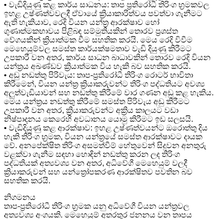
• වැඩිදියුණු කළ කාර්ය සාධනය: තාප ප්‍රතිරෝධී තිරිංග භ්‍රමකවල
ඉහළ උෂ්ණත්වවලදී ඒවායේ ක්‍රියාකාරිත්වය පවත්වා ගැනීමට
ඇති හැකියාව, රෙදි වියන යන්ත්‍ර ආරක්ෂාව හෝ
ගුණාත්මකභාවය පිළිබඳ සම්මුතියකින් තොරව ප්‍රශස්ත
වේගයකින් ක්‍රියාත්මක වීම සහතික කරයි. මෙය රෙදි විවීම
මෙහෙයුම්වල සමස්ත කාර්යක්ෂමතාව වැඩි දියුණු කිරීමට
උපකාරී වන අතර, කාර්ය සාධන බාධාවකින් තොරව රෙදි වියන
යන්ත්‍රය අඛණ්ඩව ක්‍රියාත්මක විය හැකි බව සහතික කරයි.
• අඩු නඩත්තු පිරිවැය: තාප-ප්‍රතිරෝධී තිරිංග රොටර් භාවිතා
කිරීමෙන්, වියන යන්ත්‍ර ක්‍රියාකරුවන්ට තිරිංග පද්ධතියට අවශ්‍ය
අලුත්වැඩියාවන් සහ නඩත්තු කිරීමේ වාර ගණන අඩු කළ හැකිය.
මෙය යන්ත්‍රය නඩත්තු කිරීමේ සමස්ත පිරිවැය අඩු කිරීමට
උපකාරී වන අතර, ක්‍රියාකරුවන්ට අක්‍රිය කාලයට වඩා
නිෂ්පාදනය කෙරෙහි අවධානය යොමු කිරීමට ඉඩ සලසයි.
• වැඩිදියුණු කළ ආරක්ෂාව: ඉහළ උෂ්ණත්වයන්ට ඔරොත්තු දිය
හැකි තිරිංග භ්‍රමක, වියන යන්ත්‍රයේ සමස්ත ආරක්ෂාවට දායක
වේ. අනපේක්ෂිත තිරිංග අසමත්වීම් හේතුවෙන් සිදුවන අනතුරු
වළක්වා ගැනීම සඳහා හොඳින් නඩත්තු කරන ලද තිරිංග
පද්ධතියක් අත්‍යවශ්‍ය වන අතර, අධිවේගී මෙහෙයුම් වලදී
ක්‍රියාකරුවන් සහ යන්ත්‍රෝපකරණ ආරක්ෂිතව පවතින බව
සහතික කරයි.
නිගමනය
තාප-ප්‍රතිරෝධී තිරිංග භ්‍රමක යනු අධිවේගී වියන යන්ත්‍රවල
අත්‍යවශ්‍ය අංගයකි. මෙහෙයුම් අතරතුර ජනනය වන තාපය