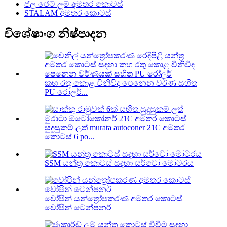
ජල ජෙට් ලූම් අමතර කොටස්
STALAM අමතර කොටස්
විශේෂාංග නිෂ්පාදන
කහ රතු කොළ විනිවිද පෙනෙන වර්ණ සහිත
PU රෝලර්...
සුදුසුකම් ලත් murata autoconer 21C අමතර
කොටස් 6 po...
SSM යන්ත්‍ර කොටස් සඳහා සර්වෝ මෝටරය
වෝපින් යන්ත්‍රෝපකරණ අමතර කොටස්
වෝපින් ටෙන්ෂනර්