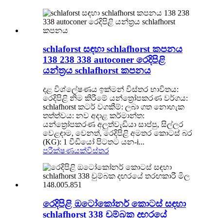
schlaforst සඳහා schlafhorst කපනය
138 238 338 autoconer රෙදිපිළි
යන්ත්‍රය schlafhorst කපනය
දළ විශ්ලේෂණය ඉක්මන් විස්තර භාවිතය:
රෙදිපිළි නිම කිරීමේ යන්ත්‍රෝපකරණ වර්ගය:
schlafhorst කටර් වගකීම්: ලබා ගත නොහැක
තත්ත්වය: නව අදාළ කර්මාන්ත:
යන්ත්‍රෝපකරණ අලුත්වැඩියා සාප්පු, සිල්ලර
වෙළඳාම, වෙනත්, රෙදිපිළි අමතර කොටස් බර
(KG): 1 වීඩියෝ පිටතට යන-i...
පරීක්ෂණයක්
විස්තර
රෙදිපිළි ඔටෝකෝනර් කොටස් සඳහා
schlafhorst 338 චුම්බක දඟරයේ