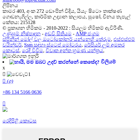
ලිපිනය
කාමර 403, අංක 272 ඩොංපින් වීදිය, යියැං ෂිටොං තාක්ෂණ
ගොඩනැගිල්ල, කාර්මික උද්‍යාන කලාපය, සුෂෝ, චීනය තැපැල්
කේතය: 215128
© ප්‍රකාශන හිමිකම - 2010-2022 : සියලුම හිමිකම් ඇවිරිණි.
උණුසුම් නිෂ්පාදන
-
අඩවි සිතියම
-
AMP ජංගම
ස්පිනින් මෝල් වල ඔටෝකෝනර් යන්නෙහි තේරුම
,
එස්එස්එම්
වයින්ඩර්
,
Ssm සඳහා ස්ටෙප් මෝටරය
,
රේපියර් ලූම් අමතර
කොටස්
,
රෙදි විවීම
,
විවෘත අන්ත භ්‍රමණ යන්ත්‍රය
,
විලියම්
x

 (අ)
+86 134 5166 0636

රෙදිපිළි කොටස