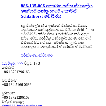
886-135-006 කොටස සහිත ස්වයංක්‍රීය
කෝනර් යන්ත්‍ර සාරේ කොටස්
Schlafhorst මෝටරය
දළ විශ්ලේෂණය ඉක්මන් විස්තර භාවිතය:
කැරකෙන යන්ත්‍රෝපකරණ වර්ගය: Schlafhorst
මෝටර් වගකීම්: මාස 3 තත්ත්වය: නව අදාළ
කර්මාන්ත: රෙදිපිළි යන්ත්‍රෝපකරණ කොටස්
වීඩියෝ පිටතට යන-පරීක්ෂාව: ලබා ගත
නොහැක යන්ත්‍රෝපකරණ පරීක්ෂණ වාර්තාව:
...
පරීක්ෂණයක්
විස්තර
1
2
3
ඊළඟ >
>>
පිටුව 1 / 3
වෙචැට්
+86 18721296163
වට්ස්ඇප්
+86 134 5166 0636
දුරකථන
+86 18721296163
විද්යුත් තැපෑල
shine666@topt-textile.com