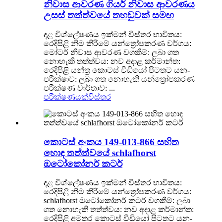
නිවාස ආවරණ ගියර් නිවාස ආවරණය
උසස් තත්ත්වයේ තහඩුවක් සමඟ
දළ විශ්ලේෂණය ඉක්මන් විස්තර භාවිතය:
රෙදිපිළි නිම කිරීමේ යන්ත්‍රෝපකරණ වර්ගය:
මෝටර් නිවාස ආවරණ වගකීම්: ලබා ගත
නොහැකි තත්ත්වය: නව අදාළ කර්මාන්ත:
රෙදිපිළි යන්ත්‍ර කොටස් වීඩියෝ පිටතට යන-
පරීක්ෂාව: ලබා ගත නොහැකි යන්ත්‍රෝපකරණ
පරීක්ෂණ වාර්තාව: ...
පරීක්ෂණයක්
විස්තර
කොටස් අංකය 149-013-866 සහිත
හොඳ තත්ත්වයේ schlafhorst
ඔටෝකෝනර් කටර්
දළ විශ්ලේෂණය ඉක්මන් විස්තර භාවිතය:
රෙදිපිළි නිම කිරීමේ යන්ත්‍රෝපකරණ වර්ගය:
schlafhorst ඔටෝකෝනර් කටර් වගකීම්: ලබා
ගත නොහැකි තත්ත්වය: නව අදාළ කර්මාන්ත:
රෙදිපිළි අමතර කොටස් වීඩියෝ පිටතට යන-