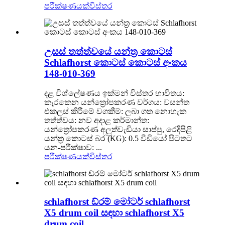
පරීක්ෂණයක්
විස්තර
උසස් තත්ත්වයේ යන්ත්‍ර කොටස්
Schlafhorst කොටස් කොටස් අංකය
148-010-369
දළ විශ්ලේෂණය ඉක්මන් විස්තර භාවිතය:
කැරකෙන යන්ත්‍රෝපකරණ වර්ගය: වසන්ත
එකලස් කිරීමේ වගකීම්: ලබා ගත නොහැක
තත්ත්වය: නව අදාළ කර්මාන්ත:
යන්ත්‍රෝපකරණ අලුත්වැඩියා සාප්පු, රෙදිපිළි
යන්ත්‍ර කොටස් බර (KG): 0.5 වීඩියෝ පිටතට
යන-පරීක්ෂාව: ...
පරීක්ෂණයක්
විස්තර
schlafhorst ඩ්රම් මෝටර් schlafhorst
X5 drum coil සඳහා schlafhorst X5
drum coil