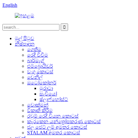
English
මුල් පිටුව
නිෂ්පාදන
ගෙතීම
රෙදි විවීම
බාර්මැග්
එම්බ්‍රොයිඩර්
වංගු කොටස්
චෙනිල්
ඔටෝකෝනර්
මුරාටා
සැවියෝ
ෂ්ලාෆ්හෝස්ට්
වොක්මන්
විකෘති කිරීම
රවුම් රෙදි වියන කොටස්
කැරකෙන යන්ත්‍රෝපකරණ කොටස්
ජල ජෙට් ලූම් අමතර කොටස්
STALAM අමතර කොටස්