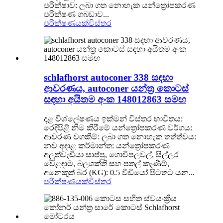
පරීක්ෂාව: ලබා ගත නොහැක යන්ත්‍රෝපකරණ
පරීක්ෂණ ගබඩාව...
පරීක්ෂණයක්
විස්තර
schlafhorst autoconer 338 සඳහා
ආවරණය, autoconer යන්ත්‍ර කොටස්
සඳහා අයිතම අංක 148012863 සමඟ
දළ විශ්ලේෂණය ඉක්මන් විස්තර භාවිතය:
රෙදිපිළි නිම කිරීමේ යන්ත්‍රෝපකරණ වර්ගය:
ආවරණ වගකීම්: ලබා ගත නොහැක තත්ත්වය:
නව අදාළ කර්මාන්ත: යන්ත්‍රෝපකරණ
අලුත්වැඩියා සාප්පු, ගොවිපලවල්, සිල්ලර
වෙළඳාම, බලශක්ති සහ පතල් කැණීම්,
අනෙකුත් බර (KG): 0.5 වීඩියෝ පිටතට යන...
පරීක්ෂණයක්
විස්තර