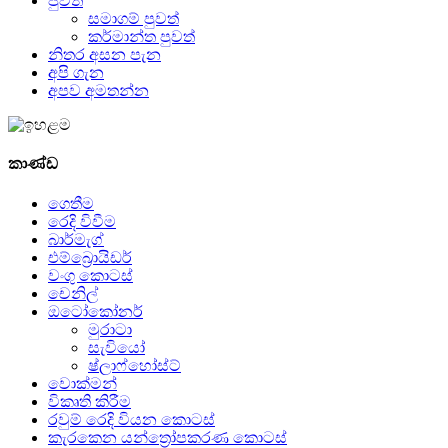
පුවත්
සමාගම් පුවත්
කර්මාන්ත පුවත්
නිතර අසන පැන
අපි ගැන
අපව අමතන්න
කාණ්ඩ
ගෙතීම
රෙදි විවීම
බාර්මැග්
එම්බ්‍රොයිඩර්
වංගු කොටස්
චෙනිල්
ඔටෝකෝනර්
මුරාටා
සැවියෝ
ෂ්ලාෆ්හෝස්ට්
වොක්මන්
විකෘති කිරීම
රවුම් රෙදි වියන කොටස්
කැරකෙන යන්ත්‍රෝපකරණ කොටස්