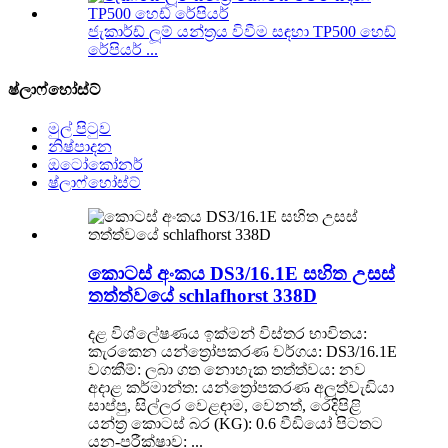
ජැකාර්ඩ් ලූම් යන්ත්‍රය විවීම සඳහා TP500 හෙඩ්
රේපියර් ...
ෂ්ලාෆ්හෝස්ට්
මුල් පිටුව
නිෂ්පාදන
ඔටෝකෝනර්
ෂ්ලාෆ්හෝස්ට්
කොටස් අංකය DS3/16.1E සහිත උසස්
තත්ත්වයේ schlafhorst 338D
දළ විශ්ලේෂණය ඉක්මන් විස්තර භාවිතය:
කැරකෙන යන්ත්‍රෝපකරණ වර්ගය: DS3/16.1E
වගකීම්: ලබා ගත නොහැක තත්ත්වය: නව
අදාළ කර්මාන්ත: යන්ත්‍රෝපකරණ අලුත්වැඩියා
සාප්පු, සිල්ලර වෙළඳාම, වෙනත්, රෙදිපිළි
යන්ත්‍ර කොටස් බර (KG): 0.6 වීඩියෝ පිටතට
යන-පරීක්ෂාව: ...