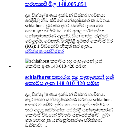
තරඟකාරී මිල 148.005.851
දළ විශ්ලේෂණය ඉක්මන් විස්තර භාවිතය:
රෙදිපිළි නිම කිරීමේ යන්ත්‍රෝපකරණ වර්ගය:
schlafhorst චුම්බක දඟර වගකීම්: ලබා ගත
නොහැක තත්ත්වය: නව අදාළ කර්මාන්ත:
යන්ත්‍රෝපකරණ අලුත්වැඩියා සාප්පු, සිල්ලර
වෙළඳාම, වෙනත්, රෙදිපිළි අමතර කොටස් බර
(KG): 1 වීඩියෝව නිකුත් කර ඇත...
පරීක්ෂණයක්
විස්තර
schlafhorst කපාටය සුදු පැහැයෙන් යුත්
කොටස අංක 148-010-420 සමඟ
දළ විශ්ලේෂණය ඉක්මන් විස්තර භාවිතය:
කැරකෙන යන්ත්‍රෝපකරණ වර්ගය: schlafhorst
කපාට වගකීම්: ලබා ගත නොහැකි තත්ත්වය:
නව අදාළ කර්මාන්ත: රෙදිපිළි යන්ත්‍රෝපකරණ
කොටස් වීඩියෝ පිටතට යන-පරීක්ෂාව: ලබා
ගත නොහැක යන්ත්‍රෝපකරණ පරීක්ෂණ
වාර්තාව: ...