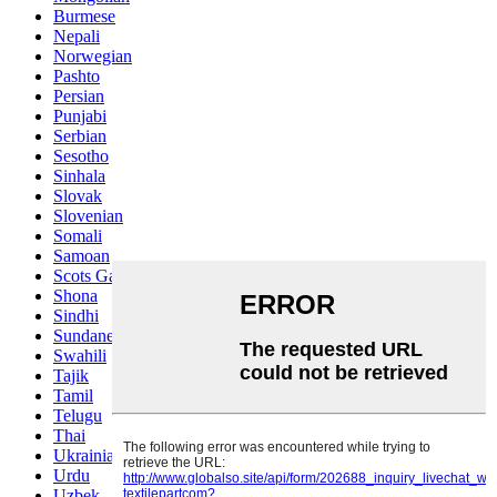
Burmese
Nepali
Norwegian
Pashto
Persian
Punjabi
Serbian
Sesotho
Sinhala
Slovak
Slovenian
Somali
Samoan
Scots Gaelic
Shona
Sindhi
Sundanese
Swahili
Tajik
Tamil
Telugu
Thai
Ukrainian
Urdu
Uzbek