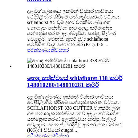
දළ විශ්ලේෂණය ඉක්මන් විස්තර භාවිතය:
රෙදිපිළි නිම කිරීමේ යන්ත්‍රෝපකරණ වර්ගය:
schlafhorst X5 ඩ්‍රම් දඟර වගකීම්: ලබා ගත
නොහැක තත්ත්වය: නව අදාළ කර්මාන්ත:
යන්ත්‍රෝපකරණ අලුත්වැඩියා සාප්පු, සිල්ලර
වෙළඳාම, වෙනත්, කූපර් ද්‍රව්‍ය schlafhorst
සම්පීඩිත වායු පෙරහන බර (KG): 0.6 ...
පරීක්ෂණයක්
විස්තර
හොඳ තත්ත්වයේ schlafhorst 338 කටර්
148010280/148010281 කටර්
දළ විශ්ලේෂණය ඉක්මන් විස්තර භාවිතය:
රෙදිපිළි නිම කිරීමේ යන්ත්‍රෝපකරණ වර්ගය:
SCHLAFHORST 338 CUTTER වගකීම්: ලබා
ගත නොහැක තත්ත්වය: නව අදාළ කර්මාන්ත:
යන්ත්‍රෝපකරණ අලුත්වැඩියා සාප්පු, සිල්ලර
වෙළඳාම, වෙනත්, රෙදිපිළි අමතර කොටස් බර
(KG): 1 වීඩියෝ outgoi...
පරීක්ෂණයක්
විස්තර