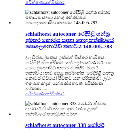
පරීක්ෂණයක්
විස්තර
schlafhorst autoconer රෙදිපිළි යන්ත්‍ර
අමතර කොටස සඳහා හොඳ තත්ත්වයේ
සොලෙනොයිඩ් කපාටය 148-005-783
දළ විශ්ලේෂණය ඉක්මන් විස්තර භාවිතය:
රෙදිපිළි නිම කිරීමේ යන්ත්‍රෝපකරණ වර්ගය:
සොලෙනොයිඩ් කපාට වගකීම්: මාස 3
තත්ත්වය: නව අදාළ කර්මාන්ත: රෙදිපිළි යන්ත්‍ර
කොටස් වීඩියෝ පිටතට යන-පරීක්ෂාව: ලබා
ගත නොහැක යන්ත්‍රෝපකරණ පරීක්ෂණ
වාර්තාව: ...
පරීක්ෂණයක්
විස්තර
schlafhorst autoconer 338 මෝටර්