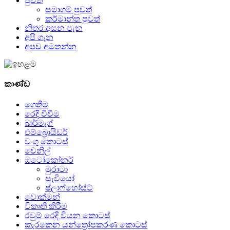
පුවත්
සමාගම් පුවත්
කර්මාන්ත පුවත්
නිතර අසන පැන
අපි ගැන
අපව අමතන්න
කාණ්ඩ
ගෙතීම
රෙදි විවීම
බාර්මැග්
එම්බ්‍රොයිඩර්
වංගු කොටස්
චෙනිල්
ඔටෝකෝනර්
මුරාටා
සැවියෝ
ෂ්ලාෆ්හෝස්ට්
වොක්මන්
විකෘති කිරීම
රවුම් රෙදි වියන කොටස්
කැරකෙන යන්ත්‍රෝපකරණ කොටස්