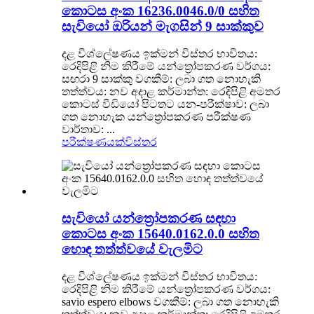
කොටස අංක 16236.0046.0/0 සහිත
සැවියෝ ඔරියන් මැගසින් 9 සාක්කුව
දළ විශ්ලේෂණය ඉක්මන් විස්තර භාවිතය:
රෙදිපිළි නිම කිරීමේ යන්ත්‍රෝපකරණ වර්ගය:
සඟරා 9 සාක්කු වගකීම්: ලබා ගත නොහැකි
තත්ත්වය: නව අදාළ කර්මාන්ත: රෙදිපිළි අමතර
කොටස් වීඩියෝ පිටතට යන-පරීක්ෂාව: ලබා
ගත නොහැක යන්ත්‍රෝපකරණ පරීක්ෂණ
වාර්තාව: ...
පරීක්ෂණයක්
විස්තර
සැවියෝ යන්ත්‍රෝපකරණ සඳහා
කොටස අංක 15640.0162.0.0 සහිත
හොඳ තත්ත්වයේ වැලමිට
දළ විශ්ලේෂණය ඉක්මන් විස්තර භාවිතය:
රෙදිපිළි නිම කිරීමේ යන්ත්‍රෝපකරණ වර්ගය:
savio espero elbows වගකීම්: ලබා ගත නොහැකි