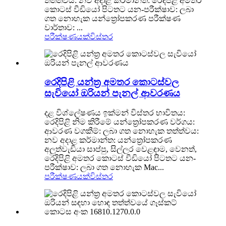
තත්ත්වය: නව අදාළ කර්මාන්ත: රෙදිපිළි අමතර
කොටස් වීඩියෝ පිටතට යන-පරීක්ෂාව: ලබා
ගත නොහැක යන්ත්‍රෝපකරණ පරීක්ෂණ
වාර්තාව: ...
පරීක්ෂණයක්
විස්තර
රෙදිපිළි යන්ත්‍ර අමතර කොටස්වල
සැවියෝ ඔරියන් පැනල් ආවරණය
දළ විශ්ලේෂණය ඉක්මන් විස්තර භාවිතය:
රෙදිපිළි නිම කිරීමේ යන්ත්‍රෝපකරණ වර්ගය:
ආවරණ වගකීම්: ලබා ගත නොහැක තත්ත්වය:
නව අදාළ කර්මාන්ත: යන්ත්‍රෝපකරණ
අලුත්වැඩියා සාප්පු, සිල්ලර වෙළඳාම, වෙනත්,
රෙදිපිළි අමතර කොටස් වීඩියෝ පිටතට යන-
පරීක්ෂාව: ලබා ගත නොහැක Mac...
පරීක්ෂණයක්
විස්තර