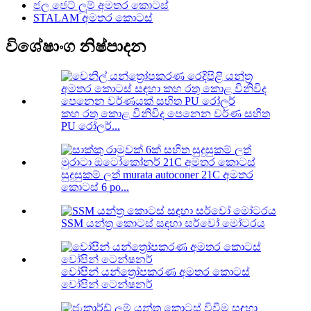
ජල ජෙට් ලූම් අමතර කොටස්
STALAM අමතර කොටස්
විශේෂාංග නිෂ්පාදන
කහ රතු කොළ විනිවිද පෙනෙන වර්ණ සහිත
PU රෝලර්...
සුදුසුකම් ලත් murata autoconer 21C අමතර
කොටස් 6 po...
SSM යන්ත්‍ර කොටස් සඳහා සර්වෝ මෝටරය
වෝපින් යන්ත්‍රෝපකරණ අමතර කොටස්
වෝපින් ටෙන්ෂනර්