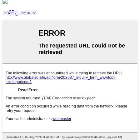
රෙදිපිළි කොටස