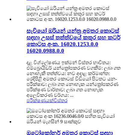
සැවියෝ ඔරියන් යන්ත්‍ර අමතර කොටස්
සඳහා උසස් තත්ත්වයේ කතුර සහ කටර්
කොටස අංක. 16020.1253.0.0
16020.0988.0.0
දළ විශ්ලේෂණය ඉක්මන් විස්තර භාවිතය:
එම්බ්‍රොයිඩර් යන්ත්‍රෝපකරණ වගකීම්: ලබා ගත
නොහැකි තත්ත්වය: නව අදාළ කර්මාන්ත:
රෙදිපිළි අමතර කොටස් වීඩියෝ පිටතට යන-
පරීක්ෂාව: ලබා ගත නොහැක යන්ත්‍රෝපකරණ
පරීක්ෂණ වාර්තාව: ලබා ගත නොහැක
අලෙවිකරණ වර්ගය: ...
පරීක්ෂණයක්
විස්තර
ඔටෝකෝනර් අමතර කොටස් සඳහා