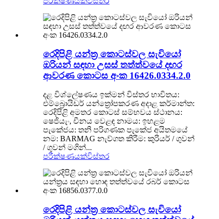
පරීක්ෂණයක්
විස්තර
රෙදිපිළි යන්ත්‍ර කොටස්වල සැවියෝ
ඔරියන් සඳහා උසස් තත්ත්වයේ දඟර
ආවරණ කොටස අංක 16426.0334.2.0
දළ විශ්ලේෂණය ඉක්මන් විස්තර භාවිතය:
එම්බ්‍රොයිඩර් යන්ත්‍රෝපකරණ අදාළ කර්මාන්ත:
රෙදිපිළි අමතර කොටස් සම්භවය ස්ථානය:
ෂෙජියැං, චීනය වෙළඳ නාමය: ඉහළම
පැකේජය: තනි පරිගණක පැකේජ අයිතමයේ
නම: BARMAG නැව්ගත කිරීම: කුරියර් / ගුවන්
/ ගුවන් මගින්...
පරීක්ෂණයක්
විස්තර
රෙදිපිළි යන්ත්‍ර කොටස්වල සැවියෝ