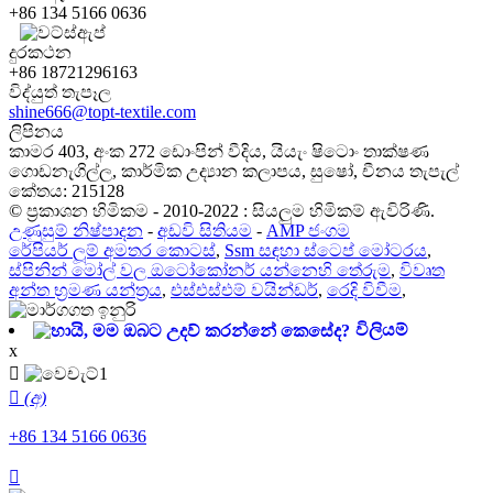
+86 134 5166 0636
දුරකථන
+86 18721296163
විද්යුත් තැපෑල
shine666@topt-textile.com
ලිපිනය
කාමර 403, අංක 272 ඩොංපින් වීදිය, යියැං ෂිටොං තාක්ෂණ
ගොඩනැගිල්ල, කාර්මික උද්‍යාන කලාපය, සුෂෝ, චීනය තැපැල්
කේතය: 215128
© ප්‍රකාශන හිමිකම - 2010-2022 : සියලුම හිමිකම් ඇවිරිණි.
උණුසුම් නිෂ්පාදන
-
අඩවි සිතියම
-
AMP ජංගම
රේපියර් ලූම් අමතර කොටස්
,
Ssm සඳහා ස්ටෙප් මෝටරය
,
ස්පිනින් මෝල් වල ඔටෝකෝනර් යන්නෙහි තේරුම
,
විවෘත
අන්ත භ්‍රමණ යන්ත්‍රය
,
එස්එස්එම් වයින්ඩර්
,
රෙදි විවීම
,
විලියම්
x

 (අ)
+86 134 5166 0636
