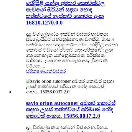
රෙදිපිළි යන්ත්‍ර අමතර කොටස්වල
සැවියෝ ඔරියන් සඳහා හොඳ
තත්ත්වයේ ගෑස්කට් කොටස අංක
16810.1270.0.0
දළ විශ්ලේෂණය ඉක්මන් විස්තර භාවිතය:
එම්බ්‍රොයිඩර් යන්ත්‍රෝපකරණ වගකීම්: මාස 3
තත්ත්වය: නව අදාළ කර්මාන්ත: රෙදිපිළි අමතර
කොටස් වීඩියෝ පිටතට යන-පරීක්ෂාව: ලබා
ගත නොහැක යන්ත්‍රෝපකරණ පරීක්ෂණ
වාර්තාව: ලබා ගත නොහැක අලෙවිකරණ
වර්ගය: ...
පරීක්ෂණයක්
විස්තර
savio orion autoconer අමතර කොටස්
සඳහා උසස් තත්ත්වයේ පරිමාණ රෝද
කොටස් අංකය. 15056.0037.2.0
දළ විශ්ලේෂණය ඉක්මන් විස්තර භාවිතය: