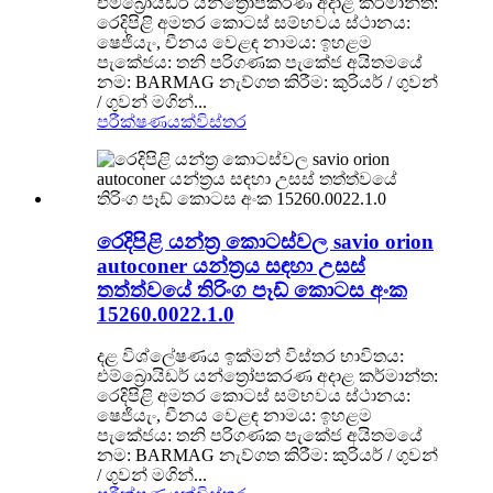
එම්බ්‍රොයිඩර් යන්ත්‍රෝපකරණ අදාළ කර්මාන්ත:
රෙදිපිළි අමතර කොටස් සම්භවය ස්ථානය:
ෂෙජියැං, චීනය වෙළඳ නාමය: ඉහළම
පැකේජය: තනි පරිගණක පැකේජ අයිතමයේ
නම: BARMAG නැව්ගත කිරීම: කුරියර් / ගුවන්
/ ගුවන් මගින්...
පරීක්ෂණයක්
විස්තර
රෙදිපිළි යන්ත්‍ර කොටස්වල savio orion
autoconer යන්ත්‍රය සඳහා උසස්
තත්ත්වයේ තිරිංග පෑඩ් කොටස අංක
15260.0022.1.0
දළ විශ්ලේෂණය ඉක්මන් විස්තර භාවිතය:
එම්බ්‍රොයිඩර් යන්ත්‍රෝපකරණ අදාළ කර්මාන්ත:
රෙදිපිළි අමතර කොටස් සම්භවය ස්ථානය:
ෂෙජියැං, චීනය වෙළඳ නාමය: ඉහළම
පැකේජය: තනි පරිගණක පැකේජ අයිතමයේ
නම: BARMAG නැව්ගත කිරීම: කුරියර් / ගුවන්
/ ගුවන් මගින්...