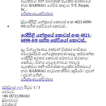
පැකේජය: තනි පරිගණක පැකේජ අයිතමයේ
නම: BARMAG ගෙවීම් කාලය: T/T, Paypal,
W...
පරීක්ෂණයක්
විස්තර
රෙදිපිළි යන්ත්‍රයේ කොටස් අංක 4021-
6090-0/0 සහිත සේවියෝ කොටස්..
දළ විශ්ලේෂණය ඉක්මන් විස්තර භාවිතය:
එම්බ්‍රොයිඩර් යන්ත්‍රෝපකරණ අදාළ කර්මාන්ත:
රෙදිපිළි අමතර කොටස් සම්භවය ස්ථානය:
ෂෙජියැං, චීනය වෙළඳ නාමය: ඉහළම
පැකේජය: තනි පරිගණක පැකේජ අයිතමයේ
නම: BARMAG නැව්ගත කිරීම: කුරියර් / ගුවන්
/ ගුවන් මගින්...
පරීක්ෂණයක්
විස්තර
1
2
3
ඊළඟ >
>>
පිටුව 1 / 3
වෙචැට්
+86 18721296163
වට්ස්ඇප්