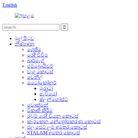
English
මුල් පිටුව
නිෂ්පාදන
ගෙතීම
රෙදි විවීම
බාර්මැග්
එම්බ්‍රොයිඩර්
වංගු කොටස්
චෙනිල්
ඔටෝකෝනර්
මුරාටා
සැවියෝ
ෂ්ලාෆ්හෝස්ට්
වොක්මන්
විකෘති කිරීම
රවුම් රෙදි වියන කොටස්
කැරකෙන යන්ත්‍රෝපකරණ කොටස්
ජල ජෙට් ලූම් අමතර කොටස්
STALAM අමතර කොටස්