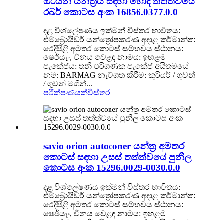
ඔරියන් යන්ත්‍රය සඳහා හොඳ තත්ත්වයේ
රබර් කොටස අංක 16856.0377.0.0
දළ විශ්ලේෂණය ඉක්මන් විස්තර භාවිතය:
එම්බ්‍රොයිඩර් යන්ත්‍රෝපකරණ අදාළ කර්මාන්ත:
රෙදිපිළි අමතර කොටස් සම්භවය ස්ථානය:
ෂෙජියැං, චීනය වෙළඳ නාමය: ඉහළම
පැකේජය: තනි පරිගණක පැකේජ අයිතමයේ
නම: BARMAG නැව්ගත කිරීම: කුරියර් / ගුවන්
/ ගුවන් මගින්...
පරීක්ෂණයක්
විස්තර
savio orion autoconer යන්ත්‍ර අමතර
කොටස් සඳහා උසස් තත්ත්වයේ පුනීල
කොටස අංක 15296.0029-0030.0.0
දළ විශ්ලේෂණය ඉක්මන් විස්තර භාවිතය:
එම්බ්‍රොයිඩර් යන්ත්‍රෝපකරණ අදාළ කර්මාන්ත:
රෙදිපිළි අමතර කොටස් සම්භවය ස්ථානය:
ෂෙජියැං, චීනය වෙළඳ නාමය: ඉහළම