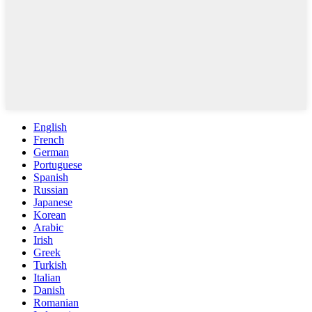
English
French
German
Portuguese
Spanish
Russian
Japanese
Korean
Arabic
Irish
Greek
Turkish
Italian
Danish
Romanian