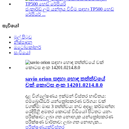
ජැකාර්ඩ් ලූම් යන්ත්‍රය විවීම සඳහා TP500 හෙඩ්
රේපියර් ...
සැවියෝ
මුල් පිටුව
නිෂ්පාදන
ඔටෝකෝනර්
සැවියෝ
savio orion සඳහා හොඳ තත්ත්වයේ
චක් කොටස අංක 14201.0214.8.0
දළ විශ්ලේෂණය ඉක්මන් විස්තර භාවිතය:
එම්බ්‍රොයිඩර් යන්ත්‍රෝපකරණ වර්ගය: චක්
වගකීම්: මාස 3 තත්ත්වය: නව අදාළ කර්මාන්ත:
රෙදිපිළි අමතර කොටස් වීඩියෝ පිටතට යන-
පරීක්ෂාව: ලබා ගත නොහැක යන්ත්‍රෝපකරණ
පරීක්ෂණ වාර්තාව: ලබා ගත නොහැක...
පරීක්ෂණයක්
විස්තර