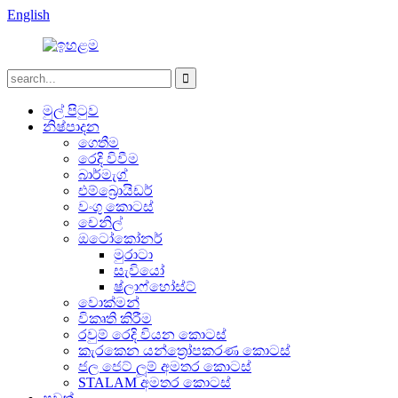
English
මුල් පිටුව
නිෂ්පාදන
ගෙතීම
රෙදි විවීම
බාර්මැග්
එම්බ්‍රොයිඩර්
වංගු කොටස්
චෙනිල්
ඔටෝකෝනර්
මුරාටා
සැවියෝ
ෂ්ලාෆ්හෝස්ට්
වොක්මන්
විකෘති කිරීම
රවුම් රෙදි වියන කොටස්
කැරකෙන යන්ත්‍රෝපකරණ කොටස්
ජල ජෙට් ලූම් අමතර කොටස්
STALAM අමතර කොටස්