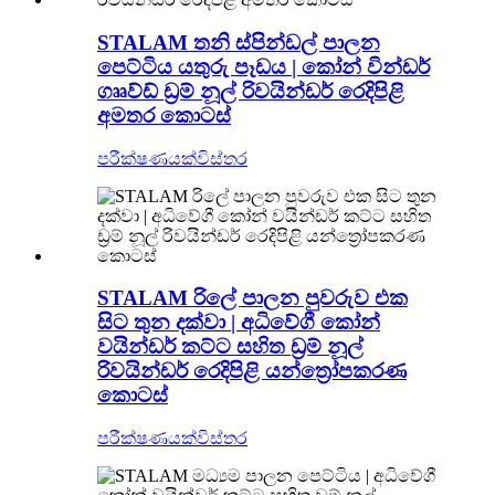
STALAM තනි ස්පින්ඩල් පාලන
පෙට්ටිය යතුරු පෑඩය | කෝන් වින්ඩර්
ගෲව්ඩ් ඩ්‍රම් නූල් රිවයින්ඩර් රෙදිපිළි
අමතර කොටස්
පරීක්ෂණයක්
විස්තර
STALAM රිලේ පාලන පුවරුව එක
සිට තුන දක්වා | අධිවේගී කෝන්
වයින්ඩර් කට්ට සහිත ඩ්‍රම් නූල්
රිවයින්ඩර් රෙදිපිළි යන්ත්‍රෝපකරණ
කොටස්
පරීක්ෂණයක්
විස්තර