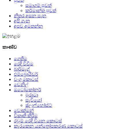
පුවත්
සමාගම් පුවත්
කර්මාන්ත පුවත්
නිතර අසන පැන
අපි ගැන
අපව අමතන්න
කාණ්ඩ
ගෙතීම
රෙදි විවීම
බාර්මැග්
එම්බ්‍රොයිඩර්
වංගු කොටස්
චෙනිල්
ඔටෝකෝනර්
මුරාටා
සැවියෝ
ෂ්ලාෆ්හෝස්ට්
වොක්මන්
විකෘති කිරීම
රවුම් රෙදි වියන කොටස්
කැරකෙන යන්ත්‍රෝපකරණ කොටස්