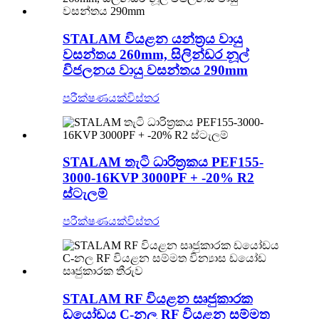
STALAM වියළන යන්ත්‍රය වායු
වසන්තය 260mm, සිලින්ඩර නූල්
විජලනය වායු වසන්තය 290mm
පරීක්ෂණයක්
විස්තර
STALAM තැටි ධාරිත්‍රකය PEF155-
3000-16KVP 3000PF + -20% R2
ස්ටැලම්
පරීක්ෂණයක්
විස්තර
STALAM RF වියළන සෘජුකාරක
ඩයෝඩය C-නල RF වියළන සම්මත