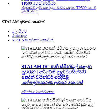
ජැකාර්ඩ් ලූම් යන්ත්‍රය විවීම සඳහා TP500 හෙඩ්
රේපියර් ...
STALAM අමතර කොටස්
මුල් පිටුව
නිෂ්පාදන
STALAM අමතර කොටස්
STALAM DC තනි ස්පින්ඩල් පාලන
පුවරුව | අධිවේගී නූල් රිවයින්ඩර්
කෝන් වයින්ඩර් රෙදිපිළි
යන්ත්‍රෝපකරණ අමතර කොටස්
පරීක්ෂණයක්
විස්තර