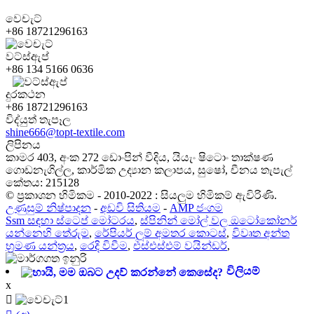
වෙචැට්
+86 18721296163
වට්ස්ඇප්
+86 134 5166 0636
දුරකථන
+86 18721296163
විද්යුත් තැපෑල
shine666@topt-textile.com
ලිපිනය
කාමර 403, අංක 272 ඩොංපින් වීදිය, යියැං ෂිටොං තාක්ෂණ
ගොඩනැගිල්ල, කාර්මික උද්‍යාන කලාපය, සුෂෝ, චීනය තැපැල්
කේතය: 215128
© ප්‍රකාශන හිමිකම - 2010-2022 : සියලුම හිමිකම් ඇවිරිණි.
උණුසුම් නිෂ්පාදන
-
අඩවි සිතියම
-
AMP ජංගම
Ssm සඳහා ස්ටෙප් මෝටරය
,
ස්පිනින් මෝල් වල ඔටෝකෝනර්
යන්නෙහි තේරුම
,
රේපියර් ලූම් අමතර කොටස්
,
විවෘත අන්ත
භ්‍රමණ යන්ත්‍රය
,
රෙදි විවීම
,
එස්එස්එම් වයින්ඩර්
,
විලියම්
x
