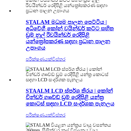
STALAM මධ්‍යම පාලන පෙට්ටිය |
අධිවේගී කෝන් වයින්ඩර් කට්ට සහිත
ඩ්‍රම් නූල් රිවයින්ඩර් රෙදිපිළි
යන්ත්‍රෝපකරණ සඳහා ප්‍රධාන පාලන
උපාංගය
පරීක්ෂණයක්
විස්තර
STAALM LCD ස්පර්ශ තිරය | කෝන්
වින්ඩර් ගෲව්ඩ් ඩ්‍රම් රෙදිපිළි යන්ත්‍ර
කොටස් සඳහා LCD සංදර්ශක පැනලය
පරීක්ෂණයක්
විස්තර