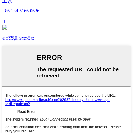
 (අ)
+86 134 5166 0636

රෙදිපිළි කොටස