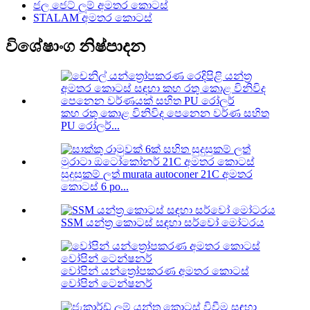
ජල ජෙට් ලූම් අමතර කොටස්
STALAM අමතර කොටස්
විශේෂාංග නිෂ්පාදන
කහ රතු කොළ විනිවිද පෙනෙන වර්ණ සහිත
PU රෝලර්...
සුදුසුකම් ලත් murata autoconer 21C අමතර
කොටස් 6 po...
SSM යන්ත්‍ර කොටස් සඳහා සර්වෝ මෝටරය
වෝපින් යන්ත්‍රෝපකරණ අමතර කොටස්
වෝපින් ටෙන්ෂනර්