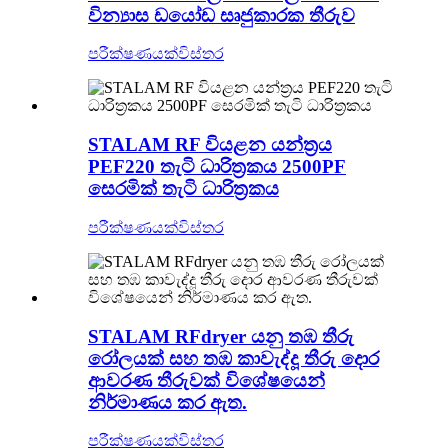
වින්‍යාස ඩයෝඩ සෘජුකාරක තීරුව
පරීක්ෂණයක්
විස්තර
STALAM RF වියළන යන්ත්‍රය
PEF220 තැටි ධාරිත්‍රකය 2500PF
සෙරමික් තැටි ධාරිත්‍රකය
පරීක්ෂණයක්
විස්තර
STALAM RFdryer යනු තඹ තීරු
රෝලයක් සහ තඹ කාවැද්දූ තීරු දොර
ආවරණ තීරුවක් විශේෂයෙන්
නිර්මාණය කර ඇත.
පරීක්ෂණයක්
විස්තර