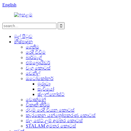
English
මුල් පිටුව
නිෂ්පාදන
ගෙතීම
රෙදි විවීම
බාර්මැග්
එම්බ්‍රොයිඩර්
වංගු කොටස්
චෙනිල්
ඔටෝකෝනර්
මුරාටා
සැවියෝ
ෂ්ලාෆ්හෝස්ට්
වොක්මන්
විකෘති කිරීම
රවුම් රෙදි වියන කොටස්
කැරකෙන යන්ත්‍රෝපකරණ කොටස්
ජල ජෙට් ලූම් අමතර කොටස්
STALAM අමතර කොටස්