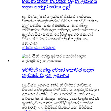
භාවිතා කරන නැවතුම් චලන උපාංගය
සඳහා තහඩුව හරහා නූල්
දළ විශ්ලේෂණය ඉක්මන් විස්තර භාවිතය:
විකෘති යන්ත්‍රෝපකරණ වර්ගය: තහඩුව හරහා
නූල් වගකීම්: මාස 3 තත්ත්වය: නව අදාළ
කර්මාන්ත: නිෂ්පාදන කම්හල, යන්ත්‍රෝපකරණ
අලුත්වැඩියා සාප්පු, රෙදිපිළි අමතර කොටස්
වීඩියෝ පිටතට යන-පරීක්ෂාව: ලබා ගත
නොහැක...
පරීක්ෂණයක්
විස්තර
වෝපින් යන්ත්‍ර අමතර කොටස් සඳහා
නැවතුම් චලන උපාංගය
දළ විශ්ලේෂණය ඉක්මන් විස්තර භාවිතය:
විකෘති යන්ත්‍රෝපකරණ වර්ගය: නැවතුම් චලන
උපාංගය වගකීම්: මාස 3 තත්ත්වය: නව අදාළ
කර්මාන්ත: නිෂ්පාදන කම්හල, යන්ත්‍රෝපකරණ
අලුත්වැඩියා සාප්පු, රෙදිපිළි අමතර කොටස්
බර (KG): 0.6 වීඩියෝ පිටතට යන-පිරිවිතර...