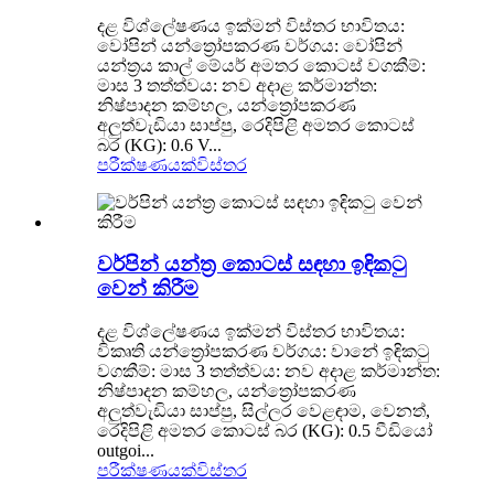
දළ විශ්ලේෂණය ඉක්මන් විස්තර භාවිතය:
වෝපින් යන්ත්‍රෝපකරණ වර්ගය: වෝපින්
යන්ත්‍රය කාල් මේයර් අමතර කොටස් වගකීම්:
මාස 3 තත්ත්වය: නව අදාළ කර්මාන්ත:
නිෂ්පාදන කම්හල, යන්ත්‍රෝපකරණ
අලුත්වැඩියා සාප්පු, රෙදිපිළි අමතර කොටස්
බර (KG): 0.6 V...
පරීක්ෂණයක්
විස්තර
වර්පින් යන්ත්‍ර කොටස් සඳහා ඉඳිකටු
වෙන් කිරීම
දළ විශ්ලේෂණය ඉක්මන් විස්තර භාවිතය:
විකෘති යන්ත්‍රෝපකරණ වර්ගය: වානේ ඉඳිකටු
වගකීම්: මාස 3 තත්ත්වය: නව අදාළ කර්මාන්ත:
නිෂ්පාදන කම්හල, යන්ත්‍රෝපකරණ
අලුත්වැඩියා සාප්පු, සිල්ලර වෙළඳාම, වෙනත්,
රෙදිපිළි අමතර කොටස් බර (KG): 0.5 වීඩියෝ
outgoi...
පරීක්ෂණයක්
විස්තර