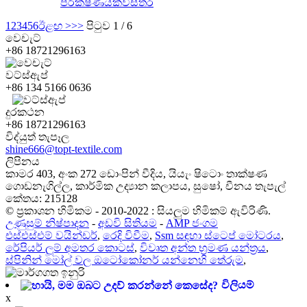
පරීක්ෂණයක්
විස්තර
1
2
3
4
5
6
ඊළඟ >
>>
පිටුව 1 / 6
වෙචැට්
+86 18721296163
වට්ස්ඇප්
+86 134 5166 0636
දුරකථන
+86 18721296163
විද්යුත් තැපෑල
shine666@topt-textile.com
ලිපිනය
කාමර 403, අංක 272 ඩොංපින් වීදිය, යියැං ෂිටොං තාක්ෂණ
ගොඩනැගිල්ල, කාර්මික උද්‍යාන කලාපය, සුෂෝ, චීනය තැපැල්
කේතය: 215128
© ප්‍රකාශන හිමිකම - 2010-2022 : සියලුම හිමිකම් ඇවිරිණි.
උණුසුම් නිෂ්පාදන
-
අඩවි සිතියම
-
AMP ජංගම
එස්එස්එම් වයින්ඩර්
,
රෙදි විවීම
,
Ssm සඳහා ස්ටෙප් මෝටරය
,
රේපියර් ලූම් අමතර කොටස්
,
විවෘත අන්ත භ්‍රමණ යන්ත්‍රය
,
ස්පිනින් මෝල් වල ඔටෝකෝනර් යන්නෙහි තේරුම
,
විලියම්
x