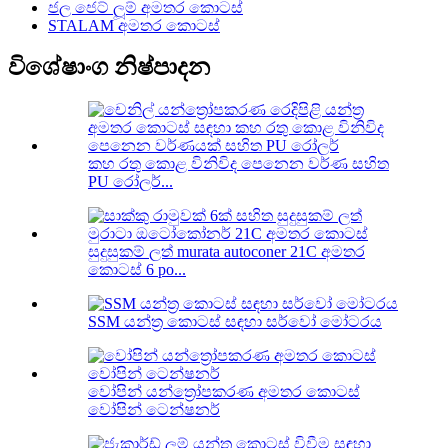
ජල ජෙට් ලූම් අමතර කොටස්
STALAM අමතර කොටස්
විශේෂාංග නිෂ්පාදන
කහ රතු කොළ විනිවිද පෙනෙන වර්ණ සහිත
PU රෝලර්...
සුදුසුකම් ලත් murata autoconer 21C අමතර
කොටස් 6 po...
SSM යන්ත්‍ර කොටස් සඳහා සර්වෝ මෝටරය
වෝපින් යන්ත්‍රෝපකරණ අමතර කොටස්
වෝපින් ටෙන්ෂනර්