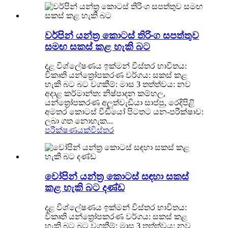
වර්පින් යන්ත්‍ර කොටස් තිරිංග සපත්තුව
සමඟ සකස් කළ හැකි බට
දළ විශ්ලේෂණය ඉක්මන් විස්තර භාවිතය:
විකෘති යන්ත්‍රෝපකරණ වර්ගය: සකස් කළ
හැකි බට බට වගකීම්: මාස 3 තත්ත්වය: නව
අදාළ කර්මාන්ත: නිෂ්පාදන කම්හල,
යන්ත්‍රෝපකරණ අලුත්වැඩියා සාප්පු, රෙදිපිළි
අමතර කොටස් වීඩියෝ පිටතට යන-පරීක්ෂාව:
ලබා ගත නොහැක...
පරීක්ෂණයක්
විස්තර
වෝපින් යන්ත්‍ර කොටස් සඳහා සකස්
කළ හැකි බට දණ්ඩ
දළ විශ්ලේෂණය ඉක්මන් විස්තර භාවිතය:
විකෘති යන්ත්‍රෝපකරණ වර්ගය: සකස් කළ
හැකි බට බට වගකීම්: මාස 3 තත්ත්වය: නව