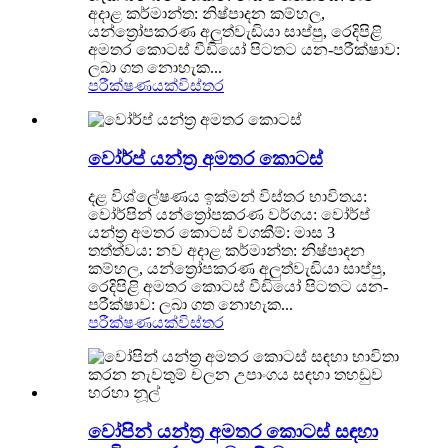
අදාළ කර්මාන්ත: නිෂ්පාදන කම්හල,
යන්ත්‍රෝපකරණ අලුත්වැඩියා සාප්පු, රෙදිපිළි
අමතර කොටස් වීඩියෝ පිටතට යන-පරීක්ෂාව:
ලබා ගත නොහැක...
පරීක්ෂණයක්
විස්තර
වෝර්ප් යන්ත්‍ර අමතර කොටස්
දළ විශ්ලේෂණය ඉක්මන් විස්තර භාවිතය:
වෝර්පින් යන්ත්‍රෝපකරණ වර්ගය: වෝර්ප්
යන්ත්‍ර අමතර කොටස් වගකීම්: මාස 3
තත්ත්වය: නව අදාළ කර්මාන්ත: නිෂ්පාදන
කම්හල, යන්ත්‍රෝපකරණ අලුත්වැඩියා සාප්පු,
රෙදිපිළි අමතර කොටස් වීඩියෝ පිටතට යන-
පරීක්ෂාව: ලබා ගත නොහැක...
පරීක්ෂණයක්
විස්තර
වෝපින් යන්ත්‍ර අමතර කොටස් සඳහා