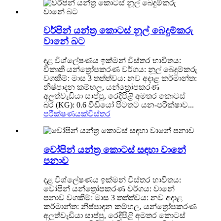
වර්පින් යන්ත්‍ර කොටස් නූල් බෙදුම්කරු
වානේ බට
දළ විශ්ලේෂණය ඉක්මන් විස්තර භාවිතය:
විකෘති යන්ත්‍රෝපකරණ වර්ගය: නූල් බෙදුම්කරු
වගකීම්: මාස 3 තත්ත්වය: නව අදාළ කර්මාන්ත:
නිෂ්පාදන කම්හල, යන්ත්‍රෝපකරණ
අලුත්වැඩියා සාප්පු, රෙදිපිළි අමතර කොටස්
බර (KG): 0.6 වීඩියෝ පිටතට යන-පරීක්ෂාව...
පරීක්ෂණයක්
විස්තර
වෝපින් යන්ත්‍ර කොටස් සඳහා වානේ
පනාව
දළ විශ්ලේෂණය ඉක්මන් විස්තර භාවිතය:
වෝපින් යන්ත්‍රෝපකරණ වර්ගය: වානේ
පනාව වගකීම්: මාස 3 තත්ත්වය: නව අදාළ
කර්මාන්ත: නිෂ්පාදන කම්හල, යන්ත්‍රෝපකරණ
අලුත්වැඩියා සාප්පු, රෙදිපිළි අමතර කොටස්