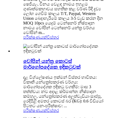
ෂෙජියැං, චීනය වෙළඳ නාමය ඉහළම
ගුණාත්මකභාවය සහතික කළ වර්ණ රිදී ද්‍රව්‍ය
ලෝහ ගෙවීම් කාලය T/T, Paypal, Western
Union බෙදාහැරීමේ කාලය 3-5 වැඩ කරන දින
MOQ 10pcs යෙදුම් ටෙන්ෂනර් නිෂ්පාදන
නාමය වෝපින් ටෙන්ෂනර් යන්ත්‍ර වර්ගය
වෝපින් m...
පරීක්ෂණයක්
විස්තර
වෝපින් යන්ත්‍ර කොටස්
මාර්ගෝපදේශක ඉඳිකටුවක්
දළ විශ්ලේෂණය ඉක්මන් විස්තර භාවිතය:
විකෘති යන්ත්‍රෝපකරණ වර්ගය:
මාර්ගෝපදේශක ඉඳිකටු වගකීම්: මාස 3
තත්ත්වය: නව අදාළ කර්මාන්ත: නිෂ්පාදන
කම්හල, යන්ත්‍රෝපකරණ අලුත්වැඩියා සාප්පු,
රෙදිපිළි අමතර කොටස් බර (KG): 0.6 වීඩියෝ
පිටතට යන-පරීක්ෂාව: ...
පරීක්ෂණයක්
විස්තර