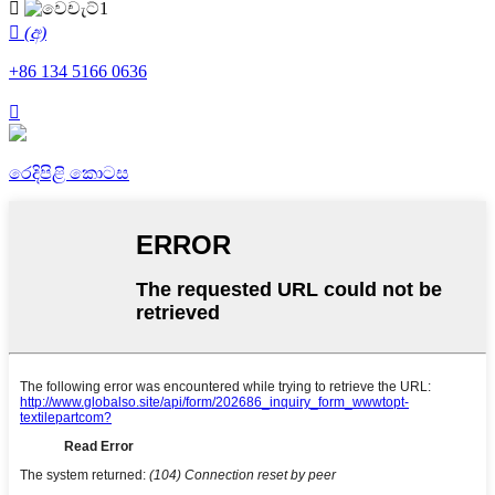

 (අ)
+86 134 5166 0636

රෙදිපිළි කොටස