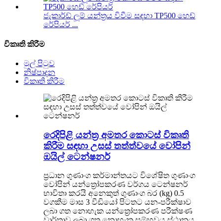
ජැකාර්ඩ් ලූම් යන්ත්‍රය විවීම සඳහා TP500 හෙඩ්
රේපියර් ...
විකෘති කිරීම
මුල් පිටුව
නිෂ්පාදන
විකෘති කිරීම
රෙදිපිළි යන්ත්‍ර අමතර කොටස් විකෘති
කිරීම සඳහා උසස් තත්ත්වයේ වෝපින්
ඔයිල් ටෙන්ෂනර්
ප්‍රධාන ගුණාංග කර්මාන්තයට විශේෂිත ගුණාංග
වෝපින් යන්ත්‍රෝපකරණ වර්ගය ටෙන්ෂනර්
භාවිතා කරයි අනෙකුත් ගුණාංග බර (kg) 0.5
වගකීම මාස 3 වීඩියෝ පිටතට යන-පරීක්ෂාව
ලබා ගත නොහැක යන්ත්‍රෝපකරණ පරීක්ෂණ
වාර්තාව ලබා ගත නොහැක සම්භවය ස්ථානය