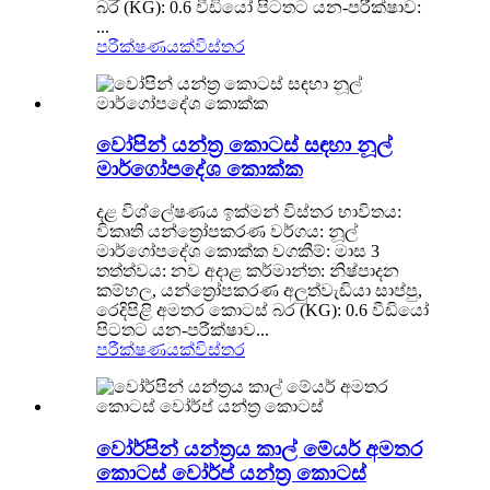
බර (KG): 0.6 වීඩියෝ පිටතට යන-පරීක්ෂාව:
...
පරීක්ෂණයක්
විස්තර
වෝපින් යන්ත්‍ර කොටස් සඳහා නූල්
මාර්ගෝපදේශ කොක්ක
දළ විශ්ලේෂණය ඉක්මන් විස්තර භාවිතය:
විකෘති යන්ත්‍රෝපකරණ වර්ගය: නූල්
මාර්ගෝපදේශ කොක්ක වගකීම්: මාස 3
තත්ත්වය: නව අදාළ කර්මාන්ත: නිෂ්පාදන
කම්හල, යන්ත්‍රෝපකරණ අලුත්වැඩියා සාප්පු,
රෙදිපිළි අමතර කොටස් බර (KG): 0.6 වීඩියෝ
පිටතට යන-පරීක්ෂාව...
පරීක්ෂණයක්
විස්තර
වෝර්පින් යන්ත්‍රය කාල් මේයර් අමතර
කොටස් වෝර්ප් යන්ත්‍ර කොටස්