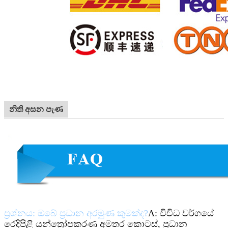
නිති අසන පැණ
ප්‍රශ්නය: ඔබේ ප්‍රධාන අරමුණ කුමක්ද?
A: විවිධ වර්ගයේ
රෙදිපිළි යන්ත්‍රෝපකරණ අමතර කොටස්, ප්‍රධාන