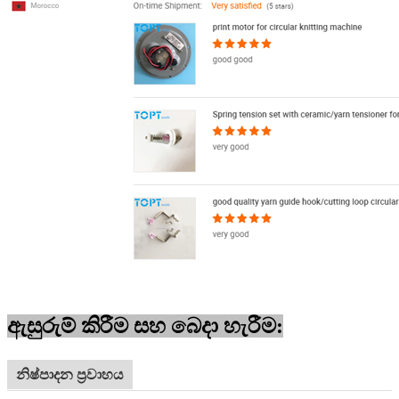
ඇසුරුම් කිරීම සහ බෙදා හැරීම:
නිෂ්පාදන ප්‍රවාහය