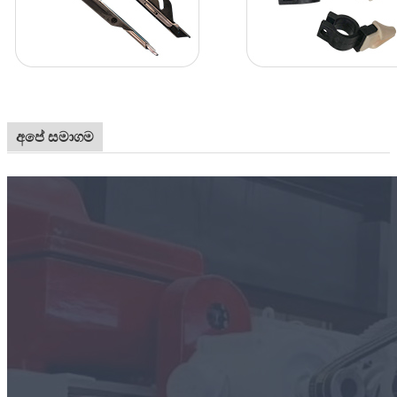
අපේ සමාගම