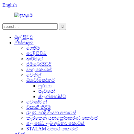
English
මුල් පිටුව
නිෂ්පාදන
ගෙතීම
රෙදි විවීම
බාර්මැග්
එම්බ්‍රොයිඩර්
වංගු කොටස්
චෙනිල්
ඔටෝකෝනර්
මුරාටා
සැවියෝ
ෂ්ලාෆ්හෝස්ට්
වොක්මන්
විකෘති කිරීම
රවුම් රෙදි වියන කොටස්
කැරකෙන යන්ත්‍රෝපකරණ කොටස්
ජල ජෙට් ලූම් අමතර කොටස්
STALAM අමතර කොටස්