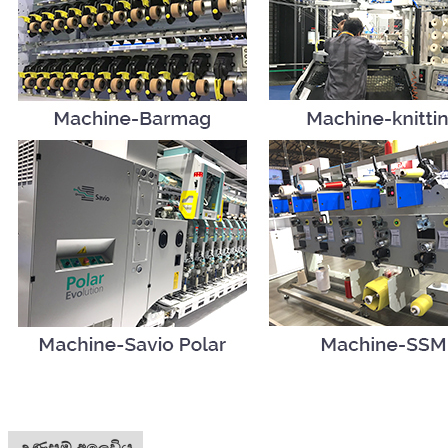
උණුසුම් අලෙවිය