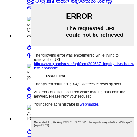
මුදු රාමු ma සඳහා කැරකෙන යන්ත්‍ර
කොටස් වසන්තය...
එම්බ්‍රොයිඩර් UN25009400GN
අධිවේගී ධාවක ස්ලයිඩරය...
හොඳ තත්ත්වයේ එම්බ්‍රොයිඩර් ප්‍රෙසර්
ෆුට් ඩ්‍රයිව් ස්ලිඩ්...
උසස් තත්ත්වයේ දරණ වානේ රන්වන්