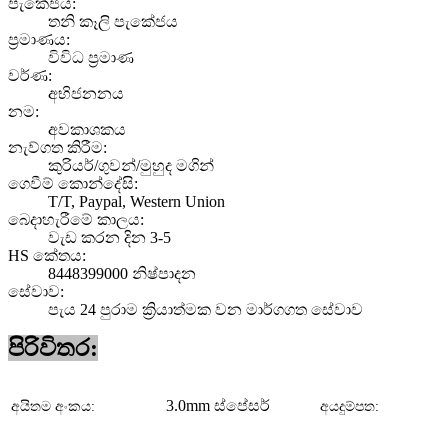
පැකේජය:
තනි කෑලි පැකේජය
ප්‍රමාණය:
විවිධ ප්‍රමාණ
වර්ණ:
අභිජනනය
නම:
අවකාශකය
නැව්ගත කිරීම:
කුරියර්/ගුවන්/මුහුද මගින්
ගෙවීම් කොන්දේසි:
T/T, Paypal, Western Union
බෙදාහැරීමේ කාලය:
වැඩ කරන දින 3-5
HS කේතය:
8448399000 නිෂ්පාදන
සේවාව:
පැය 24 පුරාම ක්‍රියාත්මක වන මාර්ගගත සේවාව
පිරිවිතර:
3.0mm ස්පේසර්
අයිතම අංකය:
අයදුම්පත: