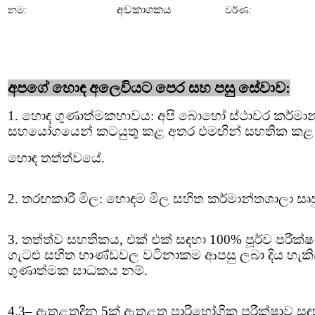
අවකාශකය
නම:
වර්ණ:
අපගේ හොඳ අලෙවියට පෙර සහ පසු සේවාව:
1. හොඳ ගුණාත්මකභාවය: අපි බොහෝ ස්ථාවර කර්මා
සහයෝගයෙන් කටයුතු කළ අතර එමඟින් සහතික කළ
හොඳ තත්ත්වයේ.
2. තරඟකාරී මිල: හොඳම මිල සහිත කර්මාන්තශාලා සෘජ
3. තත්ත්ව සහතිකය, එක් එක් සඳහා 100% පූර්ව පරීක
ගැටළු සහිත භාණ්ඩවල වටිනාකම ආපසු ලබා දිය හැකි
ගුණාත්මක සාධකය නම්.
4
.
3– ඇතුළත
දින 5ක් ඇතුළත පාරිභෝගික පරීක්ෂාව සඳ