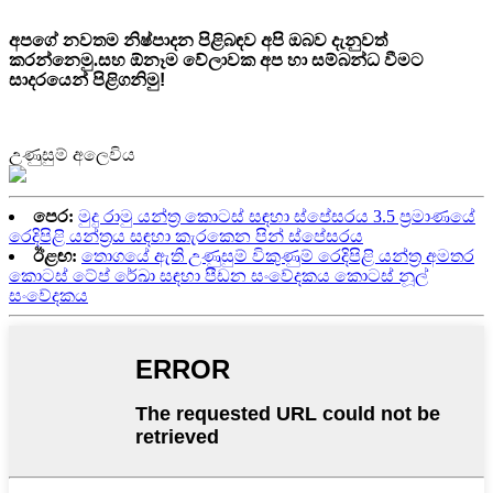
අපගේ නවතම නිෂ්පාදන පිළිබඳව අපි ඔබව දැනුවත්
කරන්නෙමු.
සහ ඕනෑම වේලාවක අප හා සම්බන්ධ වීමට
සාදරයෙන් පිළිගනිමු!
උණුසුම් අලෙවිය
පෙර:
මුදු රාමු යන්ත්‍ර කොටස් සඳහා ස්පේසරය 3.5 ප්‍රමාණයේ
රෙදිපිළි යන්ත්‍රය සඳහා කැරකෙන පින් ස්පේසරය
ඊළඟ:
තොගයේ ඇති උණුසුම් විකුණුම් රෙදිපිළි යන්ත්‍ර අමතර
කොටස් ටේප් රේඛා සඳහා පීඩන සංවේදකය කොටස් නූල්
සංවේදකය