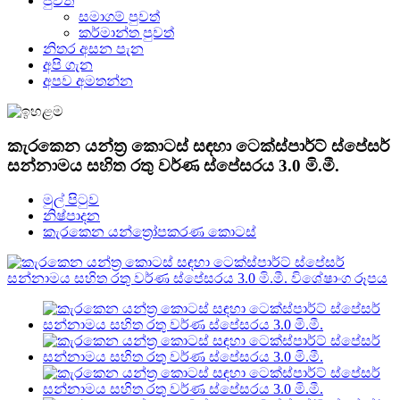
පුවත්
සමාගම් පුවත්
කර්මාන්ත පුවත්
නිතර අසන පැන
අපි ගැන
අපව අමතන්න
කැරකෙන යන්ත්‍ර කොටස් සඳහා ටෙක්ස්පාර්ට් ස්පේසර්
සන්නාමය සහිත රතු වර්ණ ස්පේසරය 3.0 මි.මී.
මුල් පිටුව
නිෂ්පාදන
කැරකෙන යන්ත්‍රෝපකරණ කොටස්