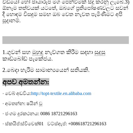
වීඩියෝ හෝ ඡායාරූප මග පෙන්වීමක් සිදු කරනු ලැබේ.
3)
ඕනෑම තත්වයක් යටතේ, ඔබගේ ප්‍රතිපෝෂණවලට සවන්
දී හොඳම විසඳුම සමඟ ඔබ වෙත නැවත පැමිණීමට අපි
සූදානම්.
1.
ගුවන් සහ මුහුදු නැව්ගත කිරීම සඳහා සුදුසු
කාඩ්බෝඩ් පැකේජය.
2.
බෙදා හැරීම සාමාන්‍යයෙන් සතියකි.
අපව අමතන්න:
·
වෙබ් අඩවිය:
http://topt-textile.en.alibaba.com
·
අමතන්න
: ෂයින් වූ
·
ජංගම දුරකථනය: 0086 18721296163
·
ස්කයිප්:
ස්විචෙක්01
වට්ස්ඇප්
: +
008618721296163