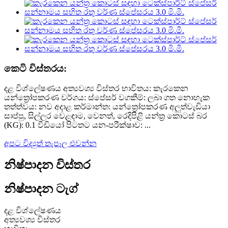
කෙටි විස්තරය:
දළ විශ්ලේෂණය අත්‍යවශ්‍ය විස්තර භාවිතය: කැරකෙන
යන්ත්‍රෝපකරණ වර්ගය: ස්පේසර් වගකීම්: ලබා ගත නොහැක
තත්ත්වය: නව අදාළ කර්මාන්ත: යන්ත්‍රෝපකරණ අලුත්වැඩියා
සාප්පු, සිල්ලර වෙළඳාම, වෙනත්, රෙදිපිළි යන්ත්‍ර කොටස් බර
(KG): 0.1 වීඩියෝ පිටතට යන-පරීක්ෂාව: ...
අපට විද්‍යුත් තැපෑල එවන්න
නිෂ්පාදන විස්තර
නිෂ්පාදන ටැග්
දළ විශ්ලේෂණය
අත්‍යවශ්‍ය විස්තර