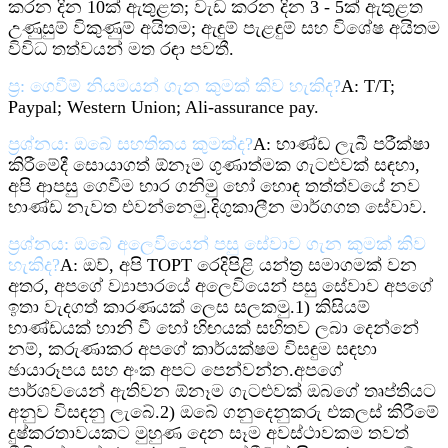
කරන දින 10ක් ඇතුළත; වැඩ කරන දින 3 - 5ක් ඇතුළත
උණුසුම් විකුණුම් අයිතම; ඇඳුම් පැළඳුම් සහ විශේෂ අයිතම
විවිධ තත්වයන් මත රඳා පවතී.
ප්‍ර: ගෙවීම් නියමයන් ගැන කුමක් කිව හැකිද?
A: T/T;
Paypal; Western Union; Ali-assurance pay.
ප්‍රශ්නය: ඔබේ සහතිකය කුමක්ද?
A: භාණ්ඩ ලැබී පරීක්ෂා
කිරීමේදී සොයාගත් ඕනෑම ගුණාත්මක ගැටළුවක් සඳහා,
අපි ආපසු ගෙවීම භාර ගනිමු හෝ හොඳ තත්ත්වයේ නව
භාණ්ඩ නැවත එවන්නෙමු.
දිගුකාලීන මාර්ගගත සේවාව.
ප්‍රශ්නය: ඔබේ අලෙවියෙන් පසු සේවාව ගැන කුමක් කිව
හැකිද?
A: ඔව්, අපි TOPT රෙදිපිළි යන්ත්‍ර සමාගමක් වන
අතර, අපගේ ව්‍යාපාරයේ අලෙවියෙන් පසු සේවාව අපගේ
ඉතා වැදගත් කාරණයක් ලෙස සලකමු.
1) කිසියම්
භාණ්ඩයක් හානි වී හෝ හිඟයක් සහිතව ලබා දෙන්නේ
නම්, කරුණාකර අපගේ කාර්යක්ෂම විසඳුම සඳහා
ඡායාරූපය සහ අංක අපට පෙන්වන්න.
අපගේ
පාර්ශවයෙන් ඇතිවන ඕනෑම ගැටළුවක් ඔබගේ තෘප්තියට
අනුව විසඳනු ලැබේ.
2) ඔබේ ගනුදෙනුකරු එකලස් කිරීමේ
දුෂ්කරතාවයකට මුහුණ දෙන සෑම අවස්ථාවකම තවත්