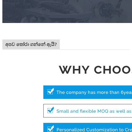
අපව තෝරා ගන්නේ ඇයි?