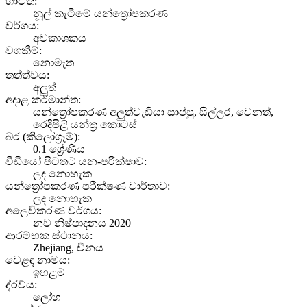
භාවිත:
නූල් කැටීමේ යන්ත්‍රෝපකරණ
වර්ගය:
අවකාශකය
වගකීම්:
නොමැත
තත්ත්වය:
අලුත්
අදාළ කර්මාන්ත:
යන්ත්‍රෝපකරණ අලුත්වැඩියා සාප්පු, සිල්ලර, වෙනත්,
රෙදිපිළි යන්ත්‍ර කොටස්
බර (කිලෝග්‍රෑම්):
0.1 ශ්‍රේණිය
වීඩියෝ පිටතට යන-පරීක්ෂාව:
ලද නොහැක
යන්ත්‍රෝපකරණ පරීක්ෂණ වාර්තාව:
ලද නොහැක
අලෙවිකරණ වර්ගය:
නව නිෂ්පාදනය 2020
ආරම්භක ස්ථානය:
Zhejiang, චීනය
වෙළඳ නාමය:
ඉහළම
ද්රව්ය:
ලෝහ