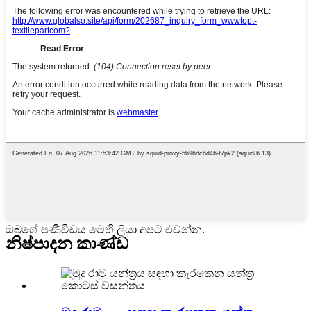
ඔබගේ පණිවිඩය මෙහි ලියා අපට එවන්න.
නිෂ්පාදන කාණ්ඩ