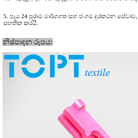
5. පැය 24 පුරාම මාර්ගගත සහ ජංගම දුරකථන සේවාව, ක
සහතික කරයි.
නිෂ්පාදන රූපය: