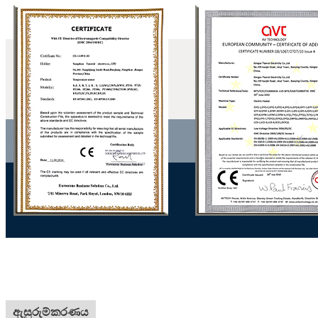
ඇසුරුම්කරණය