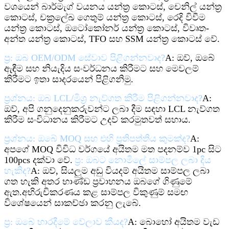
වශයෙන් බාර්මැග් වයනය යන්ත්‍ර කොටස්, චෙනිල් යන්ත්‍ර
කොටස්, චක්‍රලේඛ ගෙතුම් යන්ත්‍ර කොටස්, රෙදි විවීම
යන්ත්‍ර කොටස්, ඔටෝකෝනර් යන්ත්‍ර කොටස්, විවෘත-
අන්ත යන්ත්‍ර කොටස්, TFO සහ SSM යන්ත්‍ර කොටස් වේ.
ප්‍ර: ඔබ OEM/ODM සේවාව පිළිගන්නවාද?
A: ඔව්, ඔබේ
ඇඳීම සහ නියැදිය සංවර්ධනය කිරීමට සහ මෙවලම්
කිරීමට ඉතා සාදරයෙන් පිළිගනිමු.
ප්‍රශ්නය: ඔබ LCL/මිශ්‍ර නැව්ගත කිරීම පිළිගන්නවාද?
A:
ඔව්, අපි ගනුදෙනුකරුවන්ට ලබා දීම සඳහා LCL නැව්ගත
කිරීම සංවිධානය කිරීමට උදව් කරමු
තවත් සහාය.
ප්‍රශ්නය: ඔබේ MOQ සහ එහි ප්‍රතිපත්තිය කුමක්ද?
A:
අපගේ MOQ විවිධ වර්ගයේ අයිතම මත පදනම්ව 1pc සිට
100pcs දක්වා වේ.
ප්‍ර: ඔබට නොමිලේ සාම්පල ලබා දිය
හැකිද?
A: ඔව්, සියලුම අඩු වියදම් අයිතම සාම්පල ලබා
ගත හැකි අතර භාණ්ඩ ප්‍රවාහනය ඔබගේ ගිණුමේ
ඇත.
අභිරුචිකරණය කළ සාම්පල විකුණුම් සමඟ
විශේෂයෙන් සාකච්ඡා කරනු ලැබේ.
ප්‍ර: ඔබේ භාරදීමේ වේලාව කීයද?
A: බොහෝ අයිතම වැඩ