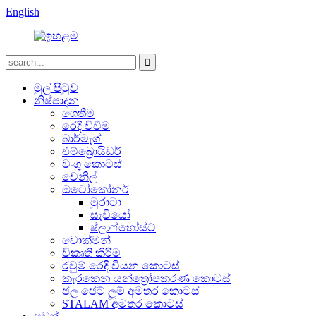
English
මුල් පිටුව
නිෂ්පාදන
ගෙතීම
රෙදි විවීම
බාර්මැග්
එම්බ්‍රොයිඩර්
වංගු කොටස්
චෙනිල්
ඔටෝකෝනර්
මුරාටා
සැවියෝ
ෂ්ලාෆ්හෝස්ට්
වොක්මන්
විකෘති කිරීම
රවුම් රෙදි වියන කොටස්
කැරකෙන යන්ත්‍රෝපකරණ කොටස්
ජල ජෙට් ලූම් අමතර කොටස්
STALAM අමතර කොටස්