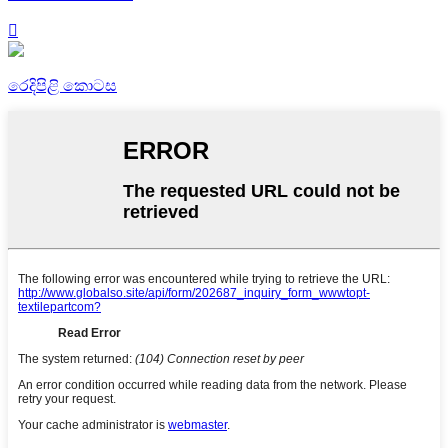

රෙදිපිළි කොටස