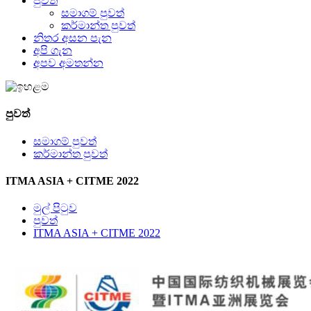
පුවත්
සමාගම් පුවත්
කර්මාන්ත පුවත්
නිතර අසන පැන
අපි ගැන
අපව අමතන්න
පුවත්
සමාගම් පුවත්
කර්මාන්ත පුවත්
ITMA ASIA + CITME 2022
මුල් පිටුව
පුවත්
ITMA ASIA + CITME 2022