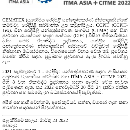
CEMATEX (යුරෝපීය රෙදිපිළි යන්ත්‍රෝපකරණ නිෂ්පාදකයින්ගේ
කමිටුව), රෙදිපිළි කර්මාන්ත උප කවුන්සිලය, CCPIT (CCPIT-
Tex), චීන රෙදිපිළි යන්ත්‍රෝපකරණ සංගමය (CTMA) සහ චීන
ප්‍රදර්ශන මධ්‍යස්ථාන සමූහ සංස්ථාව (CIEC) විසින් හිමිකාරීත්වය
දරන මෙම ඒකාබද්ධ ප්‍රදර්ශනය, ගෝලීය රෙදිපිළි
යන්ත්‍රෝපකරණ නිෂ්පාදකයින් ආසියාවේ විචිත්‍රවත් රෙදිපිළි
නිෂ්පාදන මධ්‍යස්ථානය, විශේෂයෙන් චීනය වෙත තම ප්‍රවේශය
ව්‍යාප්ත කිරීම සඳහා ප්‍රමුඛතම ප්‍රදර්ශනය ලෙස දිගටම පවතිනු
ඇත.
2021 සැප්තැම්බර් 1 - රෙදිපිළි යන්ත්‍රෝපකරණ සඳහා ආසියාවේ
ප්‍රමුඛතම ව්‍යාපාරික වේදිකාව වන ITMA ASIA + CITME 2022,
එහි 8 වන ඒකාබද්ධ ප්‍රදර්ශනය සඳහා ෂැංහයි වෙත නැවත
පැමිණෙනු ඇත. එය 2022 නොවැම්බර් 20 සිට 24 දක්වා ජාතික
ප්‍රදර්ශන සහ සම්මේලන මධ්‍යස්ථානයේදී පැවැත්වේ.
අපිත් සහභාගී වෙන්නම්, අපේ කුටියට එන්න, ව්‍යාපාර ගැන කතා
කරන්න සාදරයෙන් පිළිගන්නවා.
පළ කිරීමේ කාලය: මාර්තු-23-2022
වෙචැට්