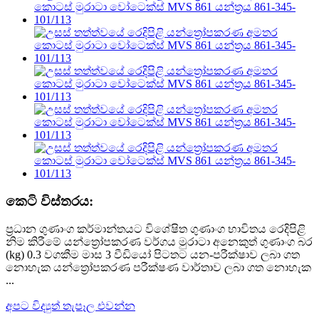
කෙටි විස්තරය:
ප්‍රධාන ගුණාංග කර්මාන්තයට විශේෂිත ගුණාංග භාවිතය රෙදිපිළි
නිම කිරීමේ යන්ත්‍රෝපකරණ වර්ගය මුරාටා අනෙකුත් ගුණාංග බර
(kg) 0.3 වගකීම මාස 3 වීඩියෝ පිටතට යන-පරීක්ෂාව ලබා ගත
නොහැක යන්ත්‍රෝපකරණ පරීක්ෂණ වාර්තාව ලබා ගත නොහැක
...
අපට විද්‍යුත් තැපෑල එවන්න