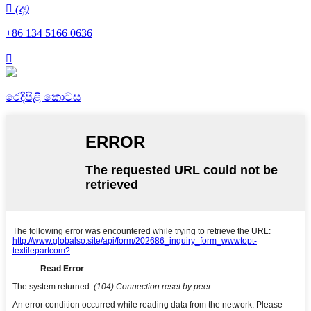
 (අ)
+86 134 5166 0636

රෙදිපිළි කොටස