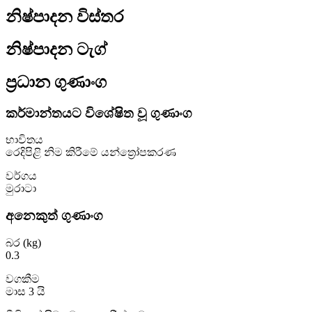
නිෂ්පාදන විස්තර
නිෂ්පාදන ටැග්
ප්‍රධාන ගුණාංග
කර්මාන්තයට විශේෂිත වූ ගුණාංග
භාවිතය
රෙදිපිළි නිම කිරීමේ යන්ත්‍රෝපකරණ
වර්ගය
මුරාටා
අනෙකුත් ගුණාංග
බර (kg)
0.3
වගකීම
මාස 3 යි