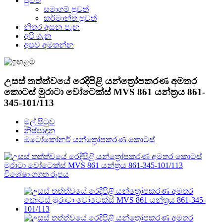
පුවත්
සමාගම් පුවත්
කර්මාන්ත පුවත්
නිතර අසන පැන
අපි ගැන
අපව අමතන්න
උසස් තත්ත්වයේ රෙදිපිළි යන්ත්‍රෝපකරණ අමතර
කොටස් මුරාටා වෝටෙක්ස් MVS 861 යන්ත්‍රය 861-
345-101/113
මුල් පිටුව
නිෂ්පාදන
ඔටෝකෝනර් යන්ත්‍රෝපකරණ කොටස්