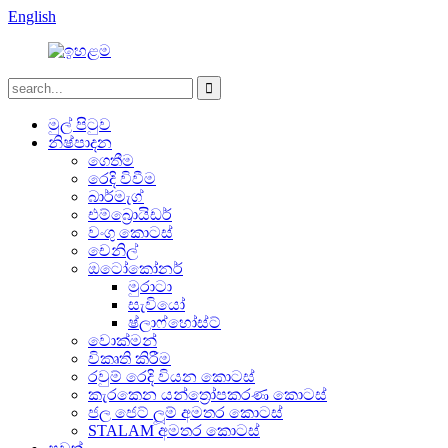
English
මුල් පිටුව
නිෂ්පාදන
ගෙතීම
රෙදි විවීම
බාර්මැග්
එම්බ්‍රොයිඩර්
වංගු කොටස්
චෙනිල්
ඔටෝකෝනර්
මුරාටා
සැවියෝ
ෂ්ලාෆ්හෝස්ට්
වොක්මන්
විකෘති කිරීම
රවුම් රෙදි වියන කොටස්
කැරකෙන යන්ත්‍රෝපකරණ කොටස්
ජල ජෙට් ලූම් අමතර කොටස්
STALAM අමතර කොටස්