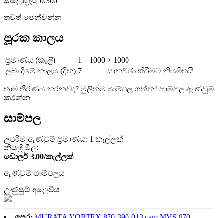
කිලෝග්‍රෑම් 0.300
තවත් පෙන්වන්න
පූරක කාලය
ප්‍රමාණය (කෑලි)
1 – 1000
> 1000
ලබා දීමේ කාලය (දින)
7
සාකච්ඡා කිරීමට නියමිතයි
තාම තීරණය කරනවද? මුලින්ම සාම්පල ගන්න! සාම්පල ඇණවුම්
කරන්න
සාම්පල
උපරිම ඇණවුම් ප්‍රමාණය: 1 කෑල්ලක්
නියැදි මිල:
ඩොලර් 3.00/කෑල්ලක්
ඇණවුම් සාම්පලය
උණුසුම් අලෙවිය
පෙර:
MURATA VORTEX 870-390-013 cam MVS 870