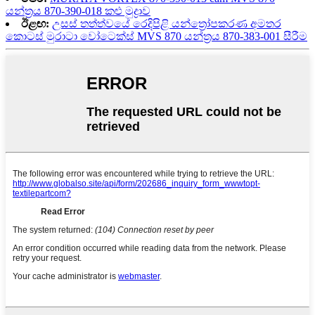
යන්ත්‍රය 870-390-018 කළු මුද්‍රාව
ඊළඟ:
උසස් තත්ත්වයේ රෙදිපිළි යන්ත්‍රෝපකරණ අමතර
කොටස් මුරාටා වෝටෙක්ස් MVS 870 යන්ත්‍රය 870-383-001 සීරීම