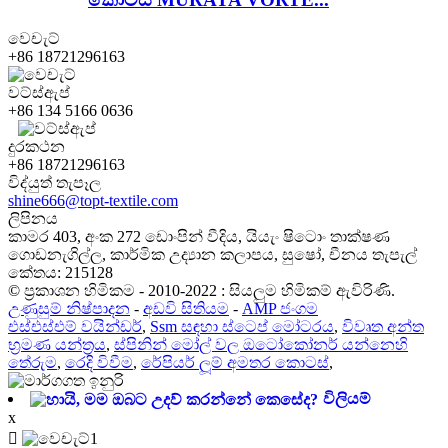
වෙචැට්
+86 18721296163
වට්ස්ඇප්
+86 134 5166 0636
දුරකථන
+86 18721296163
විද්යුත් තැපෑල
shine666@topt-textile.com
ලිපිනය
කාමර 403, අංක 272 ඩොංපින් වීදිය, යියැං ෂිටොං තාක්ෂණ
ගොඩනැගිල්ල, කාර්මික උද්‍යාන කලාපය, සුෂෝ, චීනය තැපැල්
කේතය: 215128
© ප්‍රකාශන හිමිකම - 2010-2022 : සියලුම හිමිකම් ඇවිරිණි.
උණුසුම් නිෂ්පාදන
-
අඩවි සිතියම
-
AMP ජංගම
එස්එස්එම් වයින්ඩර්
,
Ssm සඳහා ස්ටෙප් මෝටරය
,
විවෘත අන්ත
භ්‍රමණ යන්ත්‍රය
,
ස්පිනින් මෝල් වල ඔටෝකෝනර් යන්නෙහි
තේරුම
,
රෙදි විවීම
,
රේපියර් ලූම් අමතර කොටස්
,
විලියම්
x
