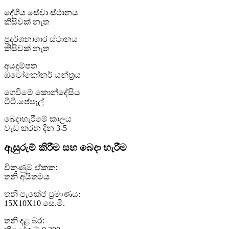
දේශීය සේවා ස්ථානය
කිසිවක් නැත
ප්‍රදර්ශනාගාර ස්ථානය
කිසිවක් නැත
අයදුම්පත
ඔටෝකෝනර් යන්ත්‍රය
ගෙවීමේ කොන්දේසිය
ටීටී.පේපෑල්
බෙදාහැරීමේ කාලය
වැඩ කරන දින 3-5
ඇසුරුම් කිරීම සහ බෙදා හැරීම
විකුණුම් ඒකක:
තනි අයිතමය
තනි පැකේජ ප්‍රමාණය:
15X10X10 සෙ.මී.
තනි දළ බර: