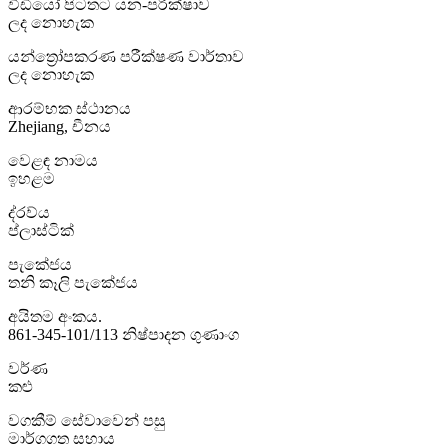
වීඩියෝ පිටතට යන-පරීක්ෂාව
ලද නොහැක
යන්ත්‍රෝපකරණ පරීක්ෂණ වාර්තාව
ලද නොහැක
ආරම්භක ස්ථානය
Zhejiang, චීනය
වෙළඳ නාමය
ඉහළම
ද්රව්ය
ප්ලාස්ටික්
පැකේජය
තනි කෑලි පැකේජය
අයිතම අංකය.
861-345-101/113 නිෂ්පාදන ගුණාංග
වර්ණ
කළු
වගකීම් සේවාවෙන් පසු
මාර්ගගත සහාය