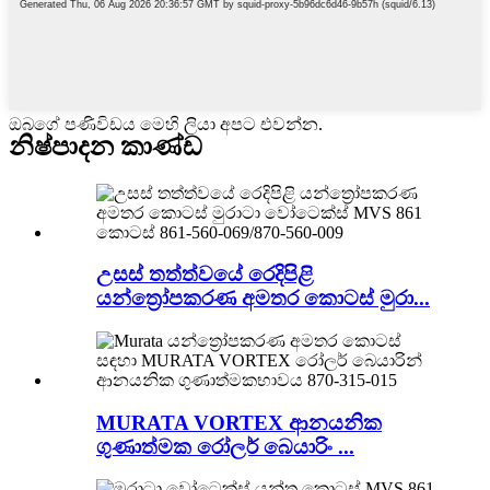
ඔබගේ පණිවිඩය මෙහි ලියා අපට එවන්න.
නිෂ්පාදන කාණ්ඩ
උසස් තත්ත්වයේ රෙදිපිළි
යන්ත්‍රෝපකරණ අමතර කොටස් මුරා...
MURATA VORTEX ආනයනික
ගුණාත්මක රෝලර් බෙයාරිං ...