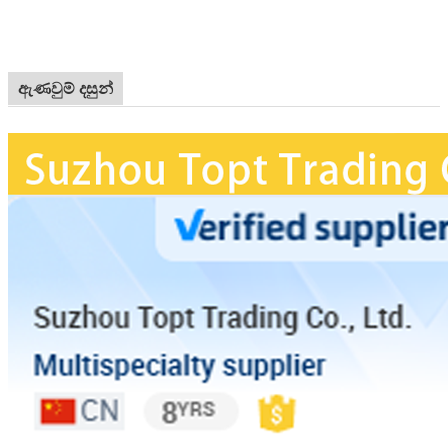
ඇණවුම් දසුන්