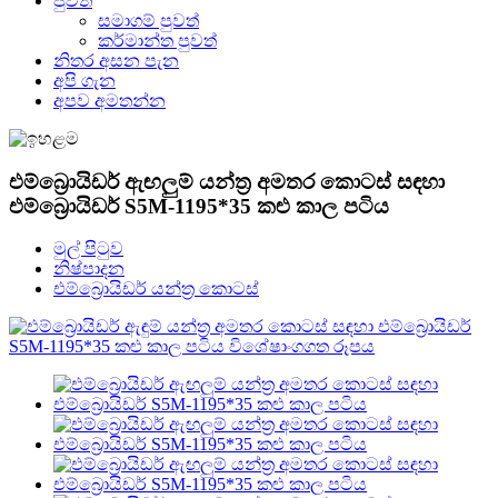
පුවත්
සමාගම් පුවත්
කර්මාන්ත පුවත්
නිතර අසන පැන
අපි ගැන
අපව අමතන්න
එම්බ්‍රොයිඩර් ඇඟලුම් යන්ත්‍ර අමතර කොටස් සඳහා
එම්බ්‍රොයිඩර් S5M-1195*35 කළු කාල පටිය
මුල් පිටුව
නිෂ්පාදන
එම්බ්‍රොයිඩර් යන්ත්‍ර කොටස්