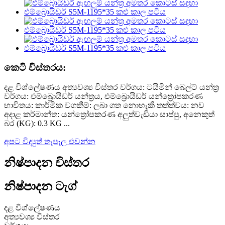
කෙටි විස්තරය:
දළ විශ්ලේෂණය අත්‍යවශ්‍ය විස්තර වර්ගය: ටයිමින් බෙල්ට් යන්ත්‍ර
වර්ගය: එම්බ්‍රොයිඩර් යන්ත්‍රය, එම්බ්‍රොයිඩර් යන්ත්‍රෝපකරණ
භාවිතය: කාර්මික වගකීම්: ලබා ගත නොහැකි තත්ත්වය: නව
අදාළ කර්මාන්ත: යන්ත්‍රෝපකරණ අලුත්වැඩියා සාප්පු, අනෙකුත්
බර (KG): 0.3 KG ...
අපට විද්‍යුත් තැපෑල එවන්න
නිෂ්පාදන විස්තර
නිෂ්පාදන ටැග්
දළ විශ්ලේෂණය
අත්‍යවශ්‍ය විස්තර