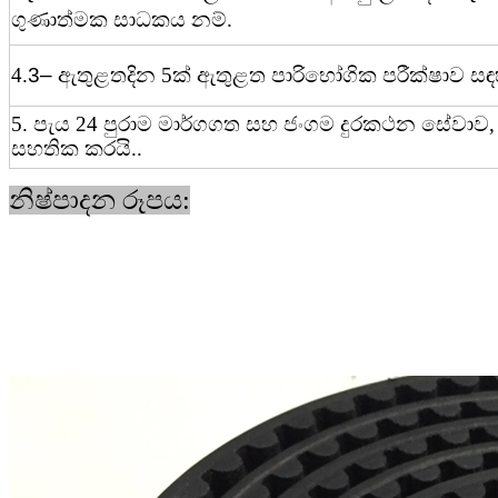
ගුණාත්මක සාධකය නම්.
4
.
3– ඇතුළත
දින 5ක් ඇතුළත පාරිභෝගික පරීක්ෂාව සඳ
5. පැය 24 පුරාම මාර්ගගත සහ ජංගම දුරකථන සේවාව, ක
සහතික කරයි..
නිෂ්පාදන රූපය: