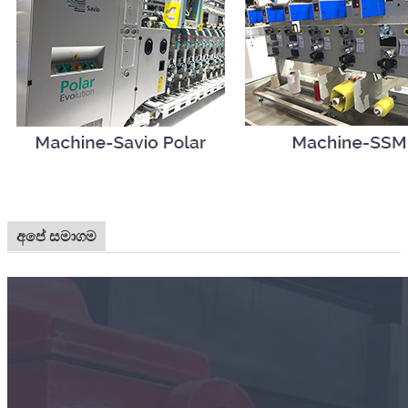
අපේ සමාගම