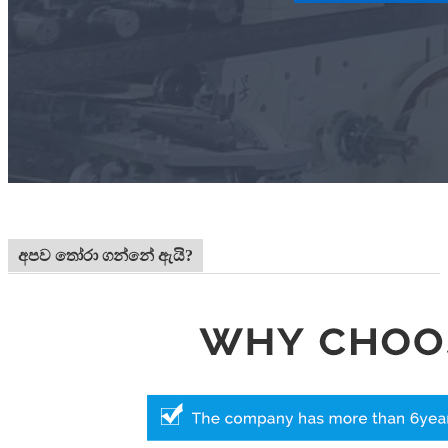
අපව තෝරා ගන්නේ ඇයි?