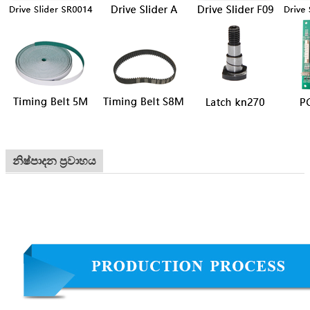
නිෂ්පාදන ප්‍රවාහය