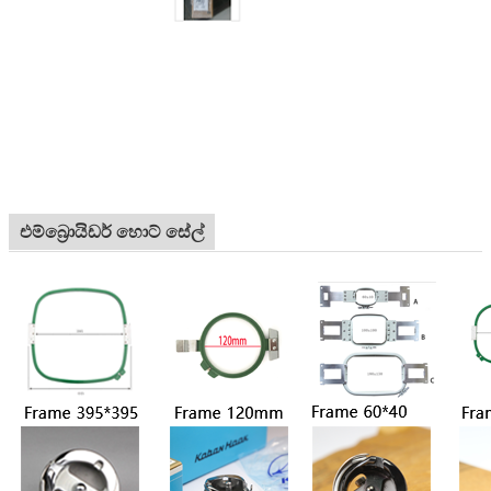
එම්බ්‍රොයිඩර් හොට් සේල්