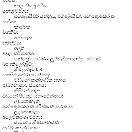
වර්ගය:
කාල නියමු පටිය
යන්ත්‍ර වර්ගය:
එම්බ්‍රොයිඩර් යන්ත්‍රය, එම්බ්‍රොයිඩර් යන්ත්‍රෝපකරණ
භාවිත:
කාර්මික
වගකීම්:
නොමැත
තත්ත්වය:
අලුත්
අදාළ කර්මාන්ත:
යන්ත්‍රෝපකරණ අලුත්වැඩියා සාප්පු, වෙනත්
බර (කිලෝග්‍රෑම්):
කිලෝග්‍රෑම් 0.3
වගකීම් සේවාවෙන් පසු:
වීඩියෝ තාක්ෂණික සහාය
ප්‍රදර්ශනාගාර ස්ථානය:
කිසිවක් නැත
වීඩියෝ පිටතට යන-පරීක්ෂාව:
ලද නොහැක
යන්ත්‍රෝපකරණ පරීක්ෂණ වාර්තාව:
ලද නොහැක
අලෙවිකරණ වර්ගය:
සාමාන්‍ය නිෂ්පාදනයක්
ආරම්භක ස්ථානය: