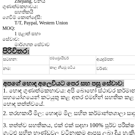
Zhejiang, චීනය
ගුණාත්මකභාවය:
සහතිකයි
ගෙවීම් කොන්දේසි:
T/T, Paypal, Western Union
MOQ:
1 පළාත් සභා
සේවාව:
මාර්ගගත සේවාව
පිරිවිතර:
එම්බ්‍රොයිඩර්
සටහන:
අයදුම්පත:
කාල නියමු පටිය
නම:
වර්ණ:
අපගේ හොඳ අලෙවියට පෙර සහ පසු සේවාව:
1. හොඳ ගුණාත්මකභාවය: අපි බොහෝ ස්ථාවර කර්මා
සහයෝගයෙන් කටයුතු කළ අතර එමඟින් සහතික කළ 
හොඳ තත්ත්වයේ.
2. තරඟකාරී මිල: හොඳම මිල සහිත කර්මාන්තශාලා සෘජු
3. තත්ත්ව සහතිකය, එක් එක් සඳහා 100% පූර්ව පරීක
ගැටළු සහිත භාණ්ඩවල වටිනාකම ආපසු ලබා දිය හැකි