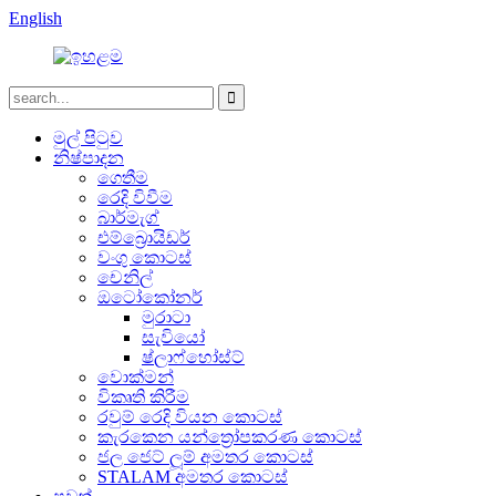
English
මුල් පිටුව
නිෂ්පාදන
ගෙතීම
රෙදි විවීම
බාර්මැග්
එම්බ්‍රොයිඩර්
වංගු කොටස්
චෙනිල්
ඔටෝකෝනර්
මුරාටා
සැවියෝ
ෂ්ලාෆ්හෝස්ට්
වොක්මන්
විකෘති කිරීම
රවුම් රෙදි වියන කොටස්
කැරකෙන යන්ත්‍රෝපකරණ කොටස්
ජල ජෙට් ලූම් අමතර කොටස්
STALAM අමතර කොටස්